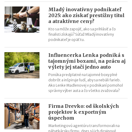
strojom. Zvolila druhú možnosť a svetu predstavila značku Just
Love
Mladý inovatívny podnikateľ
2025: ako získať prestížny titul
Pavel Čmelík (Hamleys): Na začiatku svojej kariéry som netušil,
a atraktívne ceny?
že tento rok otvorím druhé najväčšie hračkárstvo na svete
Kto sa môže zapojiť, ako sa prihlásiť a čo
Už po 5 mesiacoch na trhu senzory iniciatívneho Trenčana
finalisti získajú? Súťaž Mladý inovatívny
monitorovali kontajnery v Sydney
podnikateľ je opäť tu.
Lekári jej dávali takmer nulové šance. Ona popri svojej liečbe
vytvorila slovenskú značku Oxywater
Influencerka Lenka podniká s
tajomnými boxami, na prácu aj
výlety jej stačí jedno auto
Ponúka predplatné na tajomné boxy plné
dobrôt a inšpiruje ľudí, aby sa nebáli farieb.
Ako Lenke Madlenovej v podnikaní pomohol
správny výber auta a čo všetko zvažovala?
Firma Drevko: od školských
projektov k exportným
úspechom
Marketingovú agentúru transformovali na
nábytkársku firmu, dnes sú ich dizajnové