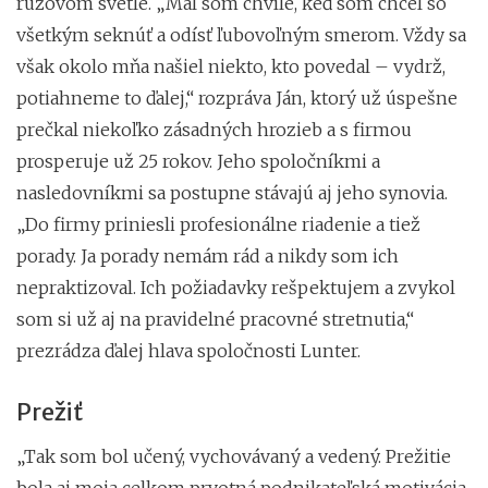
ružovom svetle. „Mal som chvíle, keď som chcel so
všetkým seknúť a odísť ľubovoľným smerom. Vždy sa
však okolo mňa našiel niekto, kto povedal – vydrž,
potiahneme to ďalej,“ rozpráva Ján, ktorý už úspešne
prečkal niekoľko zásadných hrozieb a s firmou
prosperuje už 25 rokov. Jeho spoločníkmi a
nasledovníkmi sa postupne stávajú aj jeho synovia.
„Do firmy priniesli profesionálne riadenie a tiež
porady. Ja porady nemám rád a nikdy som ich
nepraktizoval. Ich požiadavky rešpektujem a zvykol
som si už aj na pravidelné pracovné stretnutia,“
prezrádza ďalej hlava spoločnosti Lunter.
Prežiť
„Tak som bol učený, vychovávaný a vedený. Prežitie
bola aj moja celkom prvotná podnikateľská motivácia