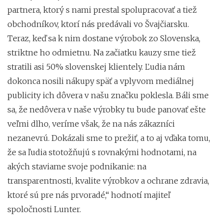
partnera, ktorý s nami prestal spolupracovať a tiež
obchodníkov, ktorí nás predávali vo Švajčiarsku.
Teraz, keď sa k nim dostane výrobok zo Slovenska,
striktne ho odmietnu. Na začiatku kauzy sme tiež
stratili asi 50% slovenskej klientely. Ľudia nám
dokonca nosili nákupy späť a vplyvom mediálnej
publicity ich dôvera v našu značku poklesla. Báli sme
sa, že nedôvera v naše výrobky tu bude panovať ešte
veľmi dlho, veríme však, že na nás zákazníci
nezanevrú. Dokázali sme to prežiť, a to aj vďaka tomu,
že sa ľudia stotožňujú s rovnakými hodnotami, na
akých staviame svoje podnikanie: na
transparentnosti, kvalite výrobkov a ochrane zdravia,
ktoré sú pre nás prvoradé,“ hodnotí majiteľ
spoločnosti Lunter.