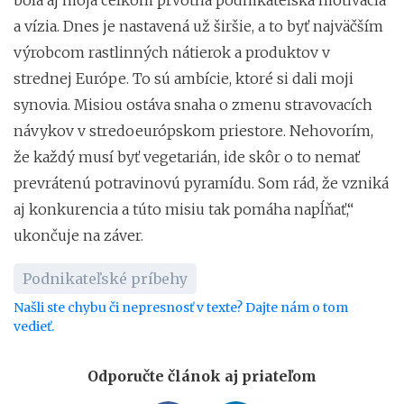
a vízia. Dnes je nastavená už širšie, a to byť najväčším
výrobcom rastlinných nátierok a produktov v
strednej Európe. To sú ambície, ktoré si dali moji
synovia. Misiou ostáva snaha o zmenu stravovacích
návykov v stredoeurópskom priestore. Nehovorím,
že každý musí byť vegetarián, ide skôr o to nemať
prevrátenú potravinovú pyramídu. Som rád, že vzniká
aj konkurencia a túto misiu tak pomáha napĺňať,“
ukončuje na záver.
Podnikateľské príbehy
Našli ste chybu či nepresnosť v texte? Dajte nám o tom
vedieť.
Odporučte článok aj priateľom