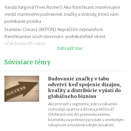
Vanda Vargová (Yves Rocher): Ako franchisant manévrujete
medzi mantinelmi podmienok značky a slobody, ktorú vám
podnikanie ponúka
Stanislav Cintavý (BEPON): Najväčším nepriateľom
franchisantov sú ich slovensko-podnikateľské okaté
očakávania 90. rokov
Zobraziť viac
Filip Bachratý (EfectFit): Snažíme sa myslieť dopredu, aby u nás
zákazníci našli všetko, čo hľadajú
Súvisiace témy
Iveta Živicová (ERA): Ak je niekto individualista, nech ide cestou
vlastného podnikania bez zastrešenia silnou značkou. Franšíza
Budovanie značky v tabu
je pre tímových hráčov
odvetví: keď spojenie dizajnu,
Ľubica Mačugová (Cyprianus): Nevzdávajte sa pri prvom
kvality a distribúcie vyústi do
neúspechu, každé poznanie vás posúva ďalej. Najdôležitejšia je
globálneho biznisu
chuť a výdrž
Ako preraziť v segmente, kde sa zákazníci
rozhodujú opatrne a dôvera je kľúčová?
Roman Fridrich (Coffee Brothers): Až keď sme mali produkt
SHUNGA Erotic Art premenila intímnu
hodný franchisingu, pustili sme sa do budovania siete
kozmetiku na prémiový produkt s umeleckým
Mohla si vybrať medzi dovolenkou v Thajsku a vyšívacím
rukopisom a medzinárodným dosahom.