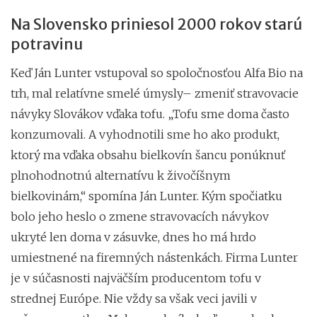
Na Slovensko priniesol 2000 rokov starú
potravinu
Keď Ján Lunter vstupoval so spoločnosťou Alfa Bio na
trh, mal relatívne smelé úmysly– zmeniť stravovacie
návyky Slovákov vďaka tofu. „Tofu sme doma často
konzumovali. A vyhodnotili sme ho ako produkt,
ktorý ma vďaka obsahu bielkovín šancu ponúknuť
plnohodnotnú alternatívu k živočíšnym
bielkovinám,“ spomína Ján Lunter. Kým spočiatku
bolo jeho heslo o zmene stravovacích návykov
ukryté len doma v zásuvke, dnes ho má hrdo
umiestnené na firemných nástenkách. Firma Lunter
je v súčasnosti najväčším producentom tofu v
strednej Európe. Nie vždy sa však veci javili v