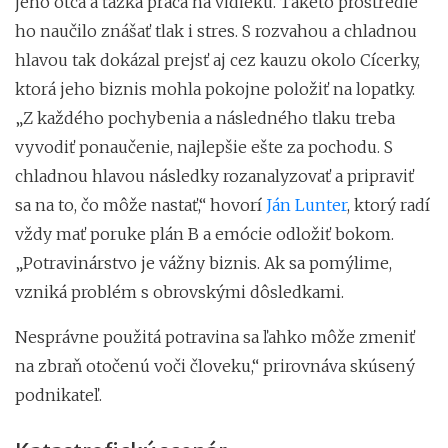
jeho otca a ťažká práca na vidieku. Takéto prostredie
ho naučilo znášať tlak i stres. S rozvahou a chladnou
hlavou tak dokázal prejsť aj cez kauzu okolo Cícerky,
ktorá jeho biznis mohla pokojne položiť na lopatky.
„Z každého pochybenia a následného tlaku treba
vyvodiť ponaučenie, najlepšie ešte za pochodu. S
chladnou hlavou následky rozanalyzovať a pripraviť
sa na to, čo môže nastať,“ hovorí
Ján Lunter
, ktorý radí
vždy mať poruke plán B a emócie odložiť bokom.
„Potravinárstvo je vážny biznis. Ak sa pomýlime,
vzniká problém s obrovskými dôsledkami.
Nesprávne použitá potravina sa ľahko môže zmeniť
na zbraň otočenú voči človeku,“ prirovnáva skúsený
podnikateľ.