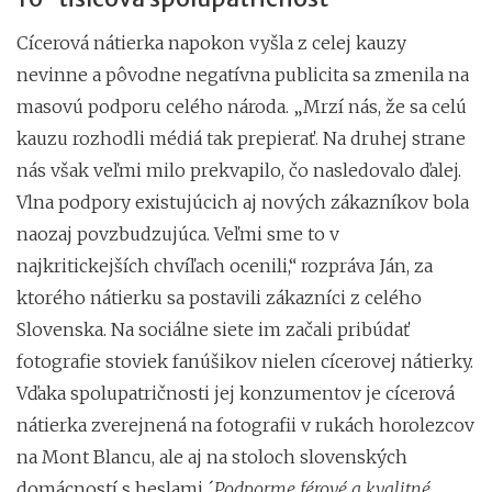
Cícerová nátierka napokon vyšla z celej kauzy
nevinne a pôvodne negatívna publicita sa zmenila na
masovú podporu celého národa. „Mrzí nás, že sa celú
kauzu rozhodli médiá tak prepierať. Na druhej strane
nás však veľmi milo prekvapilo, čo nasledovalo ďalej.
Vlna podpory existujúcich aj nových zákazníkov bola
naozaj povzbudzujúca. Veľmi sme to v
najkritickejších chvíľach ocenili,“ rozpráva Ján, za
ktorého nátierku sa postavili zákazníci z celého
Slovenska. Na sociálne siete im začali pribúdať
fotografie stoviek fanúšikov nielen cícerovej nátierky.
Vďaka spolupatričnosti jej konzumentov je cícerová
nátierka zverejnená na fotografii v rukách horolezcov
na Mont Blancu, ale aj na stoloch slovenských
domácností s heslami ´
Podporme férové a kvalitné