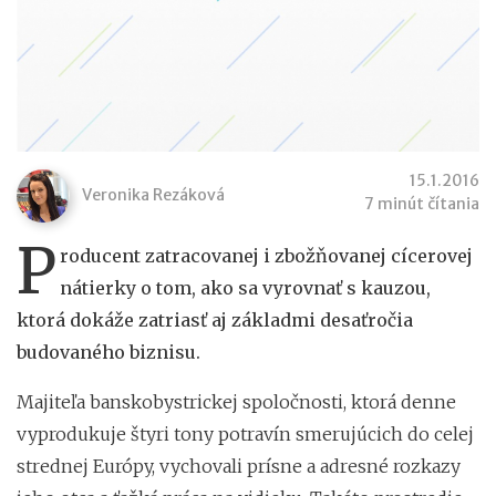
15.1.2016
Veronika Rezáková
7 minút čítania
P
roducent zatracovanej i zbožňovanej cícerovej
nátierky o tom, ako sa vyrovnať s kauzou,
ktorá dokáže zatriasť aj základmi desaťročia
budovaného biznisu.
Majiteľa banskobystrickej spoločnosti, ktorá denne
vyprodukuje štyri tony potravín smerujúcich do celej
strednej Európy, vychovali prísne a adresné rozkazy