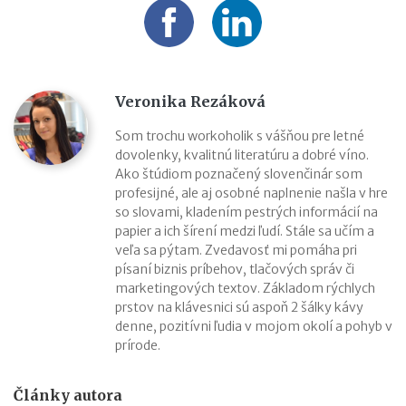
Veronika Rezáková
Som trochu workoholik s vášňou pre letné
dovolenky, kvalitnú literatúru a dobré víno.
Ako štúdiom poznačený slovenčinár som
profesijné, ale aj osobné naplnenie našla v hre
so slovami, kladením pestrých informácií na
papier a ich šírení medzi ľudí. Stále sa učím a
veľa sa pýtam. Zvedavosť mi pomáha pri
písaní biznis príbehov, tlačových správ či
marketingových textov. Základom rýchlych
prstov na klávesnici sú aspoň 2 šálky kávy
denne, pozitívni ľudia v mojom okolí a pohyb v
prírode.
Články autora