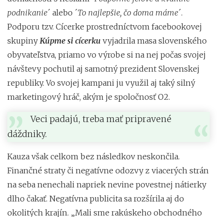
podnikanie
´ alebo ´
To najlepšie, čo doma máme
´.
Podporu tzv. Cícerke prostredníctvom facebookovej
skupiny
Kúpme si cícerku
vyjadrila masa slovenského
obyvateľstva, priamo vo výrobe si na nej počas svojej
návštevy pochutil aj samotný prezident Slovenskej
republiky. Vo svojej kampani ju využil aj taký silný
marketingový hráč, akým je spoločnosť O2.
Veci padajú, treba mať pripravené
dáždniky.
Kauza však celkom bez následkov neskončila.
Finančné straty či negatívne odozvy z viacerých strán
na seba nenechali napriek nevine povestnej nátierky
dlho čakať. Negatívna publicita sa rozšírila aj do
okolitých krajín. „Mali sme rakúskeho obchodného