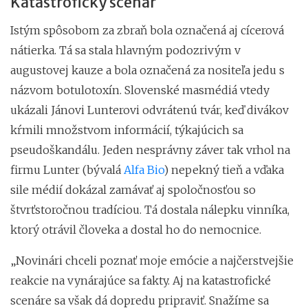
Katastrofický scenár
Istým spôsobom za zbraň bola označená aj cícerová
nátierka. Tá sa stala hlavným podozrivým v
augustovej kauze a bola označená za nositeľa jedu s
názvom botulotoxín. Slovenské masmédiá vtedy
ukázali Jánovi Lunterovi odvrátenú tvár, keď divákov
kŕmili množstvom informácií, týkajúcich sa
pseudoškandálu. Jeden nesprávny záver tak vrhol na
firmu Lunter (bývalá
Alfa Bio
) nepekný tieň a vďaka
sile médií dokázal zamávať aj spoločnosťou so
štvrťstoročnou tradíciou. Tá dostala nálepku vinníka,
ktorý otrávil človeka a dostal ho do nemocnice.
„Novinári chceli poznať moje emócie a najčerstvejšie
reakcie na vynárajúce sa fakty. Aj na katastrofické
scenáre sa však dá dopredu pripraviť. Snažíme sa