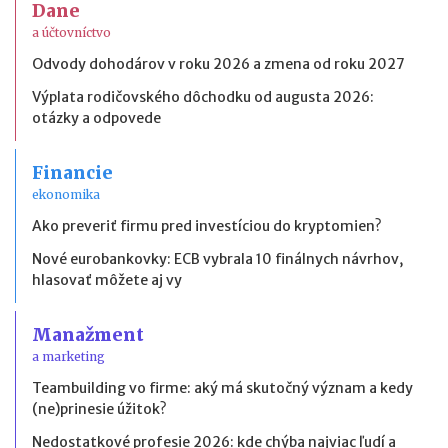
Dane
a účtovníctvo
Odvody dohodárov v roku 2026 a zmena od roku 2027
Výplata rodičovského dôchodku od augusta 2026:
otázky a odpovede
Financie
ekonomika
Ako preveriť firmu pred investíciou do kryptomien?
Nové eurobankovky: ECB vybrala 10 finálnych návrhov,
hlasovať môžete aj vy
Manažment
a marketing
Teambuilding vo firme: aký má skutočný význam a kedy
(ne)prinesie úžitok?
Nedostatkové profesie 2026: kde chýba najviac ľudí a