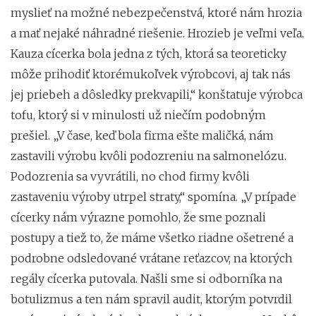
myslieť na možné nebezpečenstvá, ktoré nám hrozia
a mať nejaké náhradné riešenie. Hrozieb je veľmi veľa.
Kauza cícerka bola jedna z tých, ktorá sa teoreticky
môže prihodiť ktorémukoľvek výrobcovi, aj tak nás
jej priebeh a dôsledky prekvapili,“ konštatuje výrobca
tofu, ktorý si v minulosti už niečím podobným
prešiel. „V čase, keď bola firma ešte maličká, nám
zastavili výrobu kvôli podozreniu na salmonelózu.
Podozrenia sa vyvrátili, no chod firmy kvôli
zastaveniu výroby utrpel straty,“ spomína. „V prípade
cícerky nám výrazne pomohlo, že sme poznali
postupy a tiež to, že máme všetko riadne ošetrené a
podrobne odsledované vrátane reťazcov, na ktorých
regály cícerka putovala. Našli sme si odborníka na
botulizmus a ten nám spravil audit, ktorým potvrdil