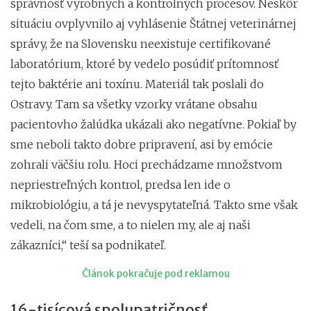
správnosť výrobných a kontrolných procesov. Neskôr
situáciu ovplyvnilo aj vyhlásenie Štátnej veterinárnej
správy, že na Slovensku neexistuje certifikované
laboratórium, ktoré by vedelo posúdiť prítomnosť
tejto baktérie ani toxínu. Materiál tak poslali do
Ostravy. Tam sa všetky vzorky vrátane obsahu
pacientovho žalúdka ukázali ako negatívne. Pokiaľ by
sme neboli takto dobre pripravení, asi by emócie
zohrali väčšiu rolu. Hoci prechádzame množstvom
nepriestreľných kontrol, predsa len ide o
mikrobiológiu, a tá je nevyspytateľná. Takto sme však
vedeli, na čom sme, a to nielen my, ale aj naši
zákazníci,“ teší sa podnikateľ.
Článok pokračuje pod reklamou
16-tisícová spolupatričnosť