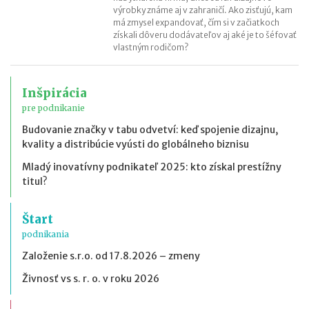
výrobky známe aj v zahraničí. Ako zisťujú, kam
má zmysel expandovať, čím si v začiatkoch
získali dôveru dodávateľov aj aké je to šéfovať
vlastným rodičom?
Inšpirácia
pre podnikanie
Budovanie značky v tabu odvetví: keď spojenie dizajnu,
kvality a distribúcie vyústi do globálneho biznisu
Mladý inovatívny podnikateľ 2025: kto získal prestížny
titul?
Štart
podnikania
Založenie s.r.o. od 17.8.2026 – zmeny
Živnosť vs s. r. o. v roku 2026