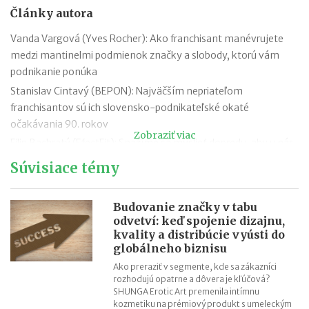
Články autora
Vanda Vargová (Yves Rocher): Ako franchisant manévrujete
medzi mantinelmi podmienok značky a slobody, ktorú vám
podnikanie ponúka
Stanislav Cintavý (BEPON): Najväčším nepriateľom
franchisantov sú ich slovensko-podnikateľské okaté
očakávania 90. rokov
Zobraziť viac
Filip Bachratý (EfectFit): Snažíme sa myslieť dopredu, aby u nás
zákazníci našli všetko, čo hľadajú
Súvisiace témy
Iveta Živicová (ERA): Ak je niekto individualista, nech ide cestou
vlastného podnikania bez zastrešenia silnou značkou. Franšíza
Budovanie značky v tabu
je pre tímových hráčov
odvetví: keď spojenie dizajnu,
Ľubica Mačugová (Cyprianus): Nevzdávajte sa pri prvom
kvality a distribúcie vyústi do
neúspechu, každé poznanie vás posúva ďalej. Najdôležitejšia je
globálneho biznisu
chuť a výdrž
Ako preraziť v segmente, kde sa zákazníci
rozhodujú opatrne a dôvera je kľúčová?
Roman Fridrich (Coffee Brothers): Až keď sme mali produkt
SHUNGA Erotic Art premenila intímnu
hodný franchisingu, pustili sme sa do budovania siete
kozmetiku na prémiový produkt s umeleckým