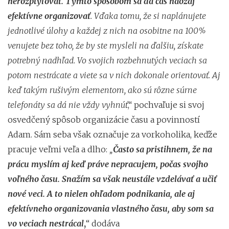
nerozptyľovať. Týmto spôsobom sa dá čas naozaj
efektívne organizovať
. Vďaka tomu, že si naplánujete
jednotlivé úlohy a každej z nich na osobitne na 100%
venujete bez toho, že by ste mysleli na ďalšiu, získate
potrebný nadhľad. Vo svojich rozbehnutých veciach sa
potom nestrácate a viete sa v nich dokonale orientovať. Aj
keď takým rušivým elementom, ako sú rôzne súrne
telefonáty sa dá nie vždy vyhnúť
,“ pochvaľuje si svoj
osvedčený spôsob organizácie času a povinností
Adam. Sám seba však označuje za vorkoholika, keďže
pracuje veľmi veľa a dlho:
„
Často sa pristihnem, že na
prácu myslím aj keď práve nepracujem, počas svojho
voľného času. Snažím sa však neustále vzdelávať a učiť
nové veci. A to nielen ohľadom podnikania, ale aj
efektívneho organizovania vlastného času, aby som sa
vo veciach nestrácal
,
“ dodáva