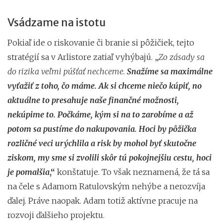
Vsádzame na istotu
Pokiaľ ide o riskovanie či branie si pôžičiek, tejto
stratégií sa v Arlistore zatiaľ vyhýbajú. „
Zo zásady sa
do rizika veľmi púšťať nechceme.
Snažíme sa maximálne
vyťažiť z toho, čo máme. Ak si chceme niečo kúpiť, no
aktuálne to presahuje naše finančné možnosti,
nekúpime to. Počkáme, kým si na to zarobíme a až
potom sa pustíme do nakupovania. Hoci by pôžička
rozličné veci urýchlila a risk by mohol byť skutočne
ziskom, my sme si zvolili skôr tú pokojnejšiu cestu, hoci
je pomalšia
,“
konštatuje. To však neznamená, že tá sa
na čele s Adamom Ratulovským nehýbe a nerozvíja
ďalej. Práve naopak. Adam totiž aktívne pracuje na
rozvoji ďalšieho projektu.