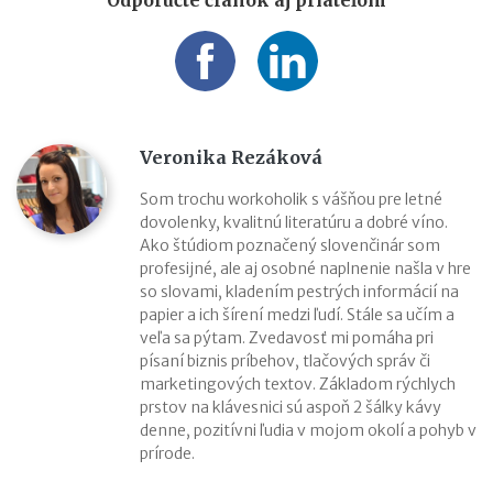
Veronika Rezáková
Som trochu workoholik s vášňou pre letné
dovolenky, kvalitnú literatúru a dobré víno.
Ako štúdiom poznačený slovenčinár som
profesijné, ale aj osobné naplnenie našla v hre
so slovami, kladením pestrých informácií na
papier a ich šírení medzi ľudí. Stále sa učím a
veľa sa pýtam. Zvedavosť mi pomáha pri
písaní biznis príbehov, tlačových správ či
marketingových textov. Základom rýchlych
prstov na klávesnici sú aspoň 2 šálky kávy
denne, pozitívni ľudia v mojom okolí a pohyb v
prírode.