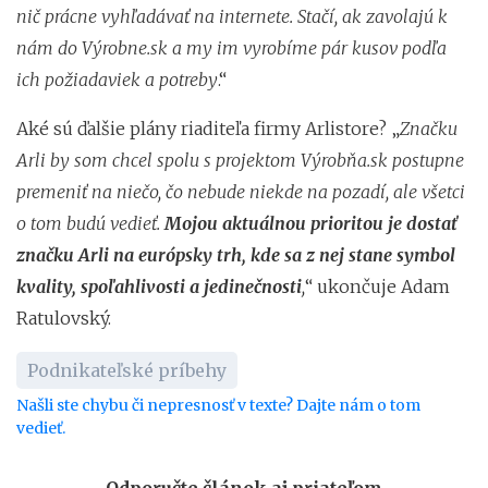
nič prácne vyhľadávať na internete. Stačí, ak zavolajú k
nám do Výrobne.sk a my im vyrobíme pár kusov podľa
ich požiadaviek a potreby
.“
Aké sú ďalšie plány riaditeľa firmy Arlistore? „
Značku
Arli by som chcel spolu s projektom Výrobňa.sk postupne
premeniť na niečo, čo nebude niekde na pozadí, ale všetci
o tom budú vedieť.
Mojou aktuálnou prioritou je dostať
značku Arli na európsky trh, kde sa z nej stane symbol
kvality, spoľahlivosti a jedinečnosti
,
“ ukončuje Adam
Ratulovský.
Podnikateľské príbehy
Našli ste chybu či nepresnosť v texte? Dajte nám o tom
vedieť.
Odporučte článok aj priateľom