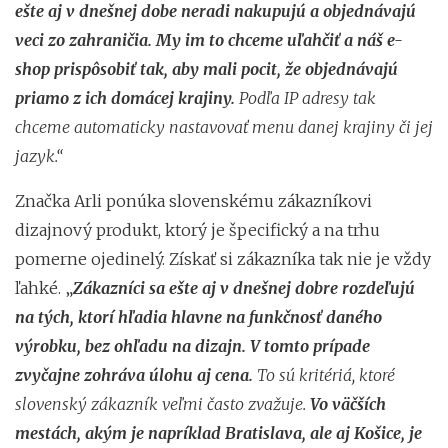
ešte aj v dnešnej dobe neradi nakupujú a objednávajú
veci zo zahraničia. My im to chceme uľahčiť a náš e-
shop prispôsobiť tak, aby mali pocit, že objednávajú
priamo z ich domácej krajiny.
Podľa IP adresy tak
chceme automaticky nastavovať menu danej krajiny či jej
jazyk.“
Značka Arli ponúka slovenskému zákazníkovi
dizajnový produkt, ktorý je špecifický a na trhu
pomerne ojedinelý. Získať si zákazníka tak nie je vždy
ľahké. „
Zákazníci sa ešte aj v dnešnej dobre rozdeľujú
na tých, ktorí hľadia hlavne na funkčnosť daného
výrobku, bez ohľadu na dizajn. V tomto prípade
zvyčajne zohráva úlohu aj cena.
To sú kritériá, ktoré
slovenský zákazník veľmi často zvažuje.
Vo väčších
mestách, akým je napríklad Bratislava, ale aj Košice, je