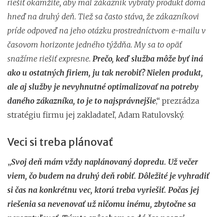
riešiť okamžite, aby mal zákazník vybratý produkt doma
hneď na druhý deň. Tiež sa často stáva, že zákazníkovi
príde odpoveď na jeho otázku prostredníctvom e-mailu v
časovom horizonte jedného týždňa. My sa to opäť
snažíme riešiť expresne.
Prečo, keď služba môže byť iná
ako u ostatných firiem, ju tak nerobiť? Nielen produkt,
ale aj služby je nevyhnutné optimalizovať na potreby
daného zákazníka, to je to najsprávnejšie
,“ prezrádza
stratégiu firmu jej zakladateľ, Adam Ratulovský.
Veci si treba plánovať
„
Svoj deň mám vždy naplánovaný dopredu. Už večer
viem, čo budem na druhý deň robiť. Dôležité je vyhradiť
si čas na konkrétnu vec, ktorú treba vyriešiť. Počas jej
riešenia sa nevenovať už ničomu inému, zbytočne sa