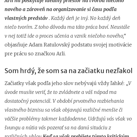
Arli mi poskytuje ideálny priestor na tvorbu niečoho
nového a zároveň na organizovanie si času podľa
vlastných predstáv
. Každý deň je iný. No každý deň
niečo tvorím. Z toho dôvodu ma táto práca baví. Neustále
v nej totiž ide o proces učenia a vznik niečoho nového,
“
objasňuje Adam Ratulovský podstatu svojej motivácie
pre prácu so značkou Arli.
Som hrdý, že som sa na začiatku nezľakol
Začiatky však podľa jeho slov nebývajú vždy ľahké: „
V
úvode musíte veriť, že to zvládnete a váš nápad ma
dostatočný potenciál. V období prvotného rozbiehania
vlastného biznisu sa však objavujú rozličné menšie či
väčšie problémy takmer každodenne. Udržujú vás však vo
švungu a nútia vás pozerať sa na danú situáciu z
rozličných uhlov.
Keď sa však prebijete týmto kritickým