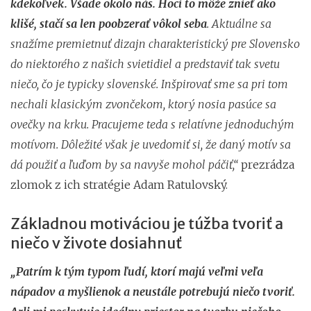
kdekoľvek. Všade okolo nás. Hoci to môže znieť ako
klišé, stačí sa len poobzerať vôkol seba
. Aktuálne sa
snažíme premietnuť dizajn charakteristický pre Slovensko
do niektorého z našich svietidiel a predstaviť tak svetu
niečo, čo je typicky slovenské. Inšpirovať sme sa pri tom
nechali klasickým zvončekom, ktorý nosia pasúce sa
ovečky na krku. Pracujeme teda s relatívne jednoduchým
motívom. Dôležité však je uvedomiť si, že daný motív sa
dá použiť a ľuďom by sa navyše mohol páčiť,“
prezrádza
zlomok z ich stratégie Adam Ratulovský.
Základnou motiváciou je túžba tvoriť a
niečo v živote dosiahnuť
„Patrím k tým typom ľudí, ktorí majú veľmi veľa
nápadov a myšlienok a neustále potrebujú niečo tvoriť.