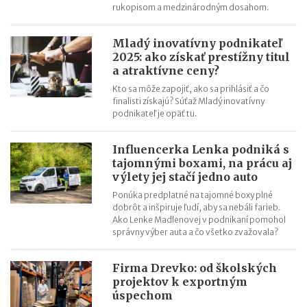
Mohla si vybrať medzi dovolenkou v Thajsku a vyšívacím
rukopisom a medzinárodným dosahom.
strojom. Zvolila druhú možnosť a svetu predstavila značku Just
Love
Mladý inovatívny podnikateľ
2025: ako získať prestížny titul
Pavel Čmelík (Hamleys): Na začiatku svojej kariéry som netušil,
a atraktívne ceny?
že tento rok otvorím druhé najväčšie hračkárstvo na svete
Kto sa môže zapojiť, ako sa prihlásiť a čo
Už po 5 mesiacoch na trhu senzory iniciatívneho Trenčana
finalisti získajú? Súťaž Mladý inovatívny
monitorovali kontajnery v Sydney
podnikateľ je opäť tu.
Lekári jej dávali takmer nulové šance. Ona popri svojej liečbe
vytvorila slovenskú značku Oxywater
Influencerka Lenka podniká s
tajomnými boxami, na prácu aj
výlety jej stačí jedno auto
Ponúka predplatné na tajomné boxy plné
dobrôt a inšpiruje ľudí, aby sa nebáli farieb.
Ako Lenke Madlenovej v podnikaní pomohol
správny výber auta a čo všetko zvažovala?
Firma Drevko: od školských
projektov k exportným
úspechom