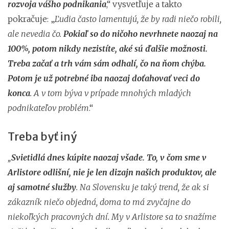
rozvoja vášho podnikania
,“ vysvetľuje a takto
pokračuje: „
Ľudia často lamentujú, že by radi niečo robili,
ale nevedia čo.
Pokiaľ so do ničoho nevrhnete naozaj na
100%, potom nikdy nezistíte, aké sú ďalšie možnosti.
Treba začať a trh vám sám odhalí, čo na ňom chýba.
Potom je už potrebné iba naozaj doťahovať veci do
konca
. A v tom býva v prípade mnohých mladých
podnikateľov problém
.“
Treba byť iný
„
Svietidlá dnes kúpite naozaj všade. To, v čom sme v
Arlistore odlišní, nie je len dizajn našich produktov, ale
aj samotné služby
. Na Slovensku je taký trend, že ak si
zákazník niečo objedná, doma to má zvyčajne do
niekoľkých pracovných dní. My v Arlistore sa to snažíme