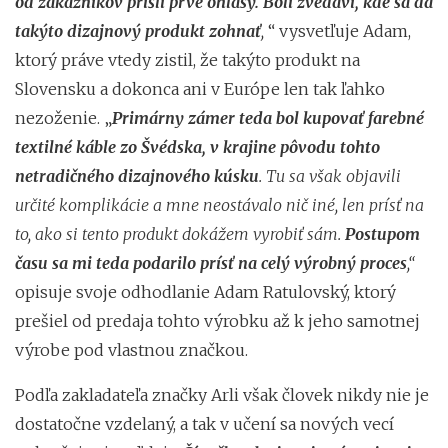
od zákazníkov prišli prvé ohlasy. Boli zvedaví, kde sa dá
takýto dizajnový produkt zohnať
,
“ vysvetľuje Adam,
ktorý práve vtedy zistil, že takýto produkt na
Slovensku a dokonca ani v Európe len tak ľahko
nezoženie. „
Primárny zámer teda bol kupovať farebné
textilné káble zo Švédska, v krajine pôvodu tohto
netradičného dizajnového kúsku
. Tu sa však objavili
určité komplikácie a mne neostávalo nič iné, len prísť na
to, ako si tento produkt dokážem vyrobiť sám.
Postupom
času sa mi teda podarilo prísť na celý výrobný proces
,“
opisuje svoje odhodlanie Adam Ratulovský, ktorý
prešiel od predaja tohto výrobku až k jeho samotnej
výrobe pod vlastnou značkou.
Podľa zakladateľa značky Arli však človek nikdy nie je
dostatočne vzdelaný, a tak v učení sa nových vecí