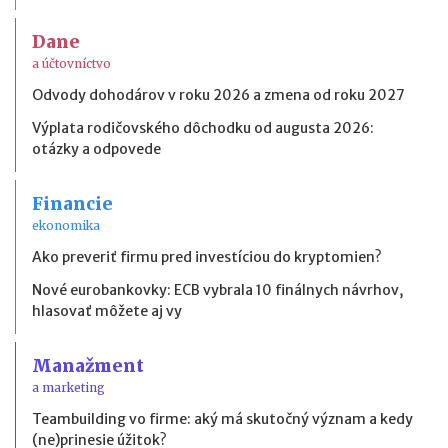
Dane
a účtovníctvo
Odvody dohodárov v roku 2026 a zmena od roku 2027
Výplata rodičovského dôchodku od augusta 2026:
otázky a odpovede
Financie
ekonomika
Ako preveriť firmu pred investíciou do kryptomien?
Nové eurobankovky: ECB vybrala 10 finálnych návrhov,
hlasovať môžete aj vy
Manažment
a marketing
Teambuilding vo firme: aký má skutočný význam a kedy
(ne)prinesie úžitok?