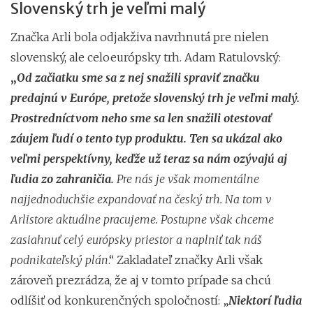
Slovenský trh je veľmi malý
Značka Arli bola odjakživa navrhnutá pre nielen
slovenský, ale celoeurópsky trh. Adam Ratulovský:
„
Od začiatku sme sa z nej snažili spraviť značku
predajnú v Európe, pretože slovenský trh je veľmi malý.
Prostredníctvom neho sme sa len snažili otestovať
záujem ľudí o tento typ produktu. Ten sa ukázal ako
veľmi perspektívny, keďže už teraz sa nám ozývajú aj
ľudia zo zahraničia.
Pre nás je však momentálne
najjednoduchšie expandovať na český trh. Na tom v
Arlistore aktuálne pracujeme. Postupne však chceme
zasiahnuť celý európsky priestor a naplniť tak náš
podnikateľský plán
.“ Zakladateľ značky Arli však
zároveň prezrádza, že aj v tomto prípade sa chcú
odlíšiť od konkurenčných spoločností: „
Niektorí ľudia