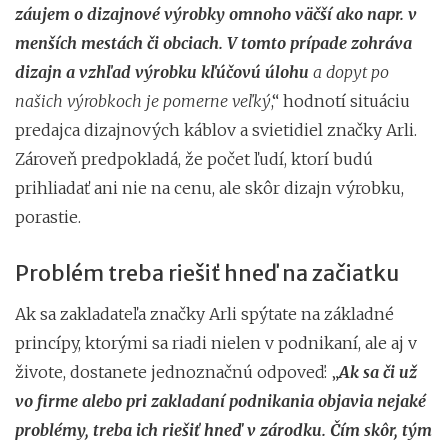
záujem o dizajnové výrobky omnoho väčší ako napr. v
menších mestách či obciach. V tomto prípade zohráva
dizajn a vzhľad výrobku kľúčovú úlohu
a dopyt po
našich výrobkoch je pomerne veľký
,“ hodnotí situáciu
predajca dizajnových káblov a svietidiel značky Arli.
Zároveň predpokladá, že počet ľudí, ktorí budú
prihliadať ani nie na cenu, ale skôr dizajn výrobku,
porastie.
Problém treba riešiť hneď na začiatku
Ak sa zakladateľa značky Arli spýtate na základné
princípy, ktorými sa riadi nielen v podnikaní, ale aj v
živote, dostanete jednoznačnú odpoveď: „
Ak sa či už
vo firme alebo pri zakladaní podnikania objavia nejaké
problémy, treba ich riešiť hneď v zárodku. Čím skôr, tým