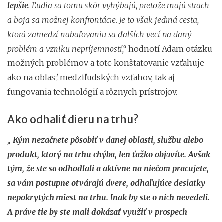
lepšie
. Ľudia sa tomu skôr vyhýbajú, pretože majú strach
a boja sa možnej konfrontácie. Je to však jediná cesta,
ktorá zamedzí nabaľovaniu sa ďalších vecí na daný
problém a vzniku nepríjemností,“
hodnotí Adam otázku
možných problémov a toto konštatovanie vzťahuje
ako na oblasť medziľudských vzťahov, tak aj
fungovania technológií a rôznych prístrojov.
Ako odhaliť dieru na trhu?
„
Kým nezačnete pôsobiť v danej oblasti, službu alebo
produkt, ktorý na trhu chýba, len ťažko objavíte. Avšak
tým, že ste sa odhodlali a aktívne na niečom pracujete,
sa vám postupne otvárajú dvere, odhaľujúce desiatky
nepokrytých miest na trhu. Inak by ste o nich nevedeli.
A práve tie by ste mali dokázať využiť v prospech