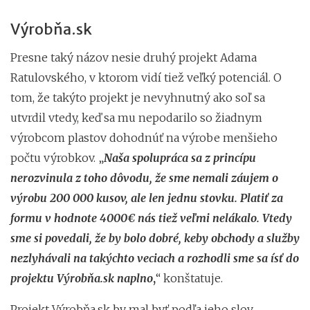
Výrobňa.sk
Presne taký názov nesie druhý projekt Adama
Ratulovského, v ktorom vidí tiež veľký potenciál. O
tom, že takýto projekt je nevyhnutný ako soľ sa
utvrdil vtedy, keď sa mu nepodarilo so žiadnym
výrobcom plastov dohodnúť na výrobe menšieho
počtu výrobkov. „
Naša spolupráca sa z princípu
nerozvinula z toho dôvodu, že sme nemali záujem o
výrobu 200 000 kusov, ale len jednu stovku. Platiť za
formu v hodnote 4000€ nás tiež veľmi nelákalo. Vtedy
sme si povedali, že by bolo dobré, keby obchody a služby
nezlyhávali na takýchto veciach a rozhodli sme sa ísť do
projektu Výrobňa.sk naplno
,
“ konštatuje.
Projekt Výrobňa.sk by mal byť podľa jeho slov