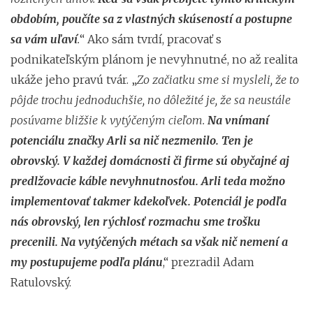
obdobím, poučíte sa z vlastných skúseností a postupne
sa vám uľaví
.
“ Ako sám tvrdí, pracovať s
podnikateľským plánom je nevyhnutné, no až realita
ukáže jeho pravú tvár. „
Zo začiatku sme si mysleli, že to
pôjde trochu jednoduchšie, no dôležité je, že sa neustále
posúvame bližšie k vytýčeným cieľom.
Na vnímaní
potenciálu značky Arli sa nič nezmenilo. Ten je
obrovský. V každej domácnosti či firme sú obyčajné aj
predlžovacie káble nevyhnutnosťou. Arli teda možno
implementovať takmer kdekoľvek. Potenciál je podľa
nás obrovský, len rýchlosť rozmachu sme trošku
precenili. Na vytýčených métach sa však nič nemení a
my postupujeme podľa plánu
,“ prezradil Adam
Ratulovský.