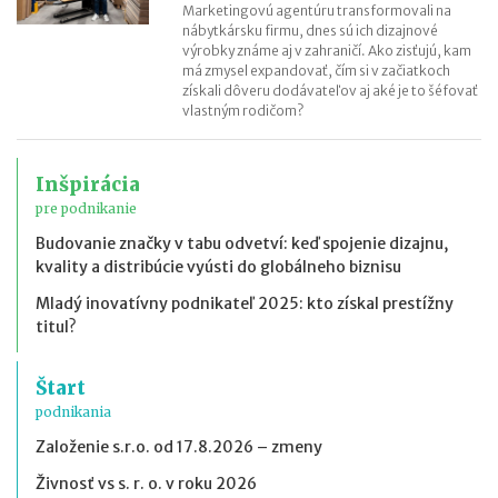
Marketingovú agentúru transformovali na
nábytkársku firmu, dnes sú ich dizajnové
výrobky známe aj v zahraničí. Ako zisťujú, kam
má zmysel expandovať, čím si v začiatkoch
získali dôveru dodávateľov aj aké je to šéfovať
vlastným rodičom?
Inšpirácia
pre podnikanie
Budovanie značky v tabu odvetví: keď spojenie dizajnu,
kvality a distribúcie vyústi do globálneho biznisu
Mladý inovatívny podnikateľ 2025: kto získal prestížny
titul?
Štart
podnikania
Založenie s.r.o. od 17.8.2026 – zmeny
Živnosť vs s. r. o. v roku 2026