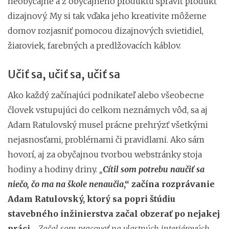
neobyčajné a z obyčajného produktu spraviť produkt
dizajnový. My si tak vďaka jeho kreativite môžeme
domov rozjasniť pomocou dizajnových svietidiel,
žiaroviek, farebných a predlžovacích káblov.
Učiť sa, učiť sa, učiť sa
Ako každý začínajúci podnikateľ alebo všeobecne
človek vstupujúci do celkom neznámych vôd, sa aj
Adam Ratulovský musel prácne prehrýzť všetkými
nejasnosťami, problémami či pravidlami. Ako sám
hovorí, aj za obyčajnou tvorbou webstránky stoja
hodiny a hodiny driny.
„
Cítil som potrebu naučiť sa
niečo, čo ma na škole nenaučia
,“ začína rozprávanie
Adam Ratulovský, ktorý sa popri štúdiu
stavebného inžinierstva začal obzerať po nejakej
práci.
„
Začal som pracovať na vlastných interiérových