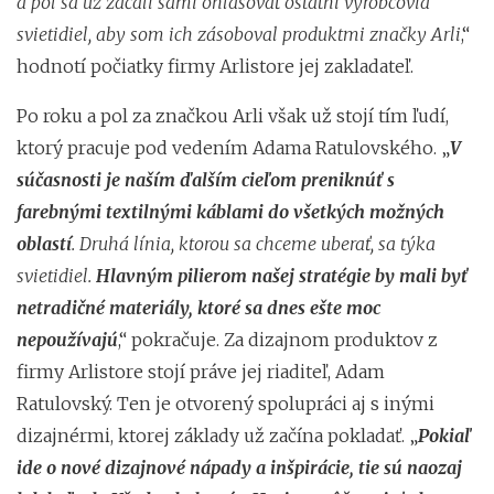
a pol sa už začali sami ohlasovať ostatní výrobcovia
svietidiel, aby som ich zásoboval produktmi značky Arli
,“
hodnotí počiatky firmy Arlistore jej zakladateľ.
Po roku a pol za značkou Arli však už stojí tím ľudí,
ktorý pracuje pod vedením Adama Ratulovského. „
V
súčasnosti je naším ďalším cieľom preniknúť s
farebnými textilnými káblami do všetkých možných
oblastí
. Druhá línia, ktorou sa chceme uberať, sa týka
svietidiel.
Hlavným pilierom našej stratégie by mali byť
netradičné materiály, ktoré sa dnes ešte moc
nepoužívajú
,“ pokračuje. Za dizajnom produktov z
firmy Arlistore stojí práve jej riaditeľ, Adam
Ratulovský. Ten je otvorený spolupráci aj s inými
dizajnérmi, ktorej základy už začína pokladať. „
Pokiaľ
ide o nové dizajnové nápady a inšpirácie, tie sú naozaj