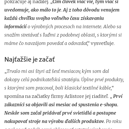
pokračuje aj naďalej. „
Čím človek viac vie, tým viac si
uvedomuje, ako málo to je
.
Aj z toho dôvodu venujem
každú chvíľku svojho voľného času získavaniu
informácií
o výrobných procesoch na internete. Alebo sa
snažím stretávať s ľuďmi z podobnej oblasti, s ktorými si
máme čo navzájom povedať a odovzdať,“
vysvetľuje.
Najťažšie je začať
„
Trvalo mi asi štyri až šesť mesiacov, kým som dal
dokopy celú podnikateľskú stratégiu. Úplne prvé produkty,
s ktorými som pracoval, boli klasické textilné káble,
“
spomína na začiatky firmy Arlistore jej riaditeľ. „
Prví
zákazníci sa objavili asi mesiac od spustenia e-shopu.
Neskôr som začal pridávať prvé svietidlá a postupne
nakupovať stroje na výrobu ďalších produktov.
Po roku