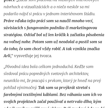
návrhoch a vizualizáciách a o niečo neskôr sa mi
podarilo nájsť si prácu v jednom interiérovom štúdiu.
Práve vďaka tejto práci som sa naučil mnoho vecí,
súvisiacich s fungovaním podniku či marketingovou
stratégiou. Odtiaľ bol už len krôčik k začiatku pôsobenia
na voľnej nohe. Potom som už neodolal a pustil som sa
do toho, čo som chcel vždy robiť. A tak vznikla značka
Arli
,
“ vysvetľuje jej tvorca.
„Pôvodná idea bola celkom jednoduchá. Keďže som
sledoval prácu popredných svetových architektov,
neuniklo mi, že pracujú s prvkom, ktorý je hneď na prvý
pohľad výnimočný.
Tak som sa prvýkrát stretol s
farebnými textilnými káblami. Bez váhania som ich vo
svojich projektoch začal používať a netrvalo dlho, kým