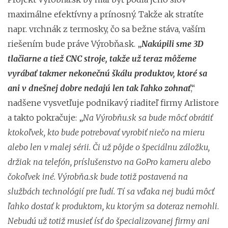
maximálne efektívny a prínosný. Takže ak stratíte
napr. vrchnák z termosky, čo sa bežne stáva, vaším
riešením bude práve Výrobňa.sk. „
Nakúpili sme 3D
tlačiarne a tiež CNC stroje, takže už teraz môžeme
vyrábať takmer nekonečnú škálu produktov, ktoré sa
ani v dnešnej dobre nedajú len tak ľahko zohnať
,“
nadšene vysvetľuje podnikavý riaditeľ firmy Arlistore
a takto pokračuje: „
Na Výrobňu.sk sa bude môcť obrátiť
ktokoľvek, kto bude potrebovať vyrobiť niečo na mieru
alebo len v malej sérii. Či už pôjde o špeciálnu záložku,
držiak na telefón, príslušenstvo na GoPro kameru alebo
čokoľvek iné. Výrobňa.sk bude totiž postavená na
službách technológií pre ľudí. Tí sa vďaka nej budú môcť
ľahko dostať k produktom, ku ktorým sa doteraz nemohli
.
Nebudú už totiž musieť ísť do špecializovanej firmy ani