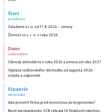
Štart
podnikania
Založenie s.r.o. od 17.8.2026 – zmeny
Živnosť vs s. r. o. v roku 2026
Dane
a účtovníctvo
Odvody dohodárov v roku 2026 a zmena od roku 2027
Výplata rodičovského dôchodku od augusta 2026:
otázky a odpovede
Financie
ekonomika
Ako preveriť firmu pred investíciou do kryptomien?
Nové eurobankovky: ECB vybrala 10 finálnych návrhov,