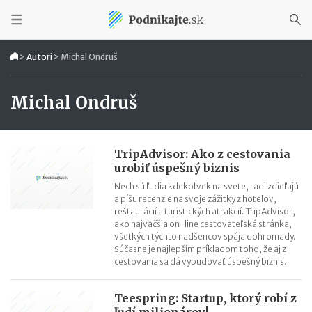
>
Autori
>
Michal Ondruš
Michal Ondruš
TripAdvisor: Ako z cestovania
urobiť úspešný biznis
Nech sú ľudia kdekoľvek na svete, radi zdieľajú
a píšu recenzie na svoje zážitky z hotelov,
reštaurácií a turistických atrakcií. TripAdvisor,
ako najväčšia on-line cestovateľská stránka,
všetkých týchto nadšencov spája dohromady.
Súčasne je najlepším príkladom toho, že aj z
cestovania sa dá vybudovať úspešný biznis.
Teespring: Startup, ktorý robí z