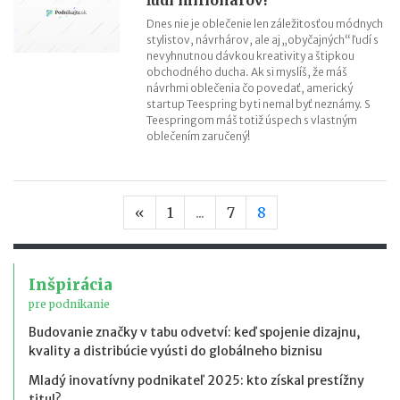
ľudí milionárov!
Dnes nie je oblečenie len záležitosťou módnych
stylistov, návrhárov, ale aj „obyčajných“ ľudí s
nevyhnutnou dávkou kreativity a štipkou
obchodného ducha. Ak si myslíš, že máš
návrhmi oblečenia čo povedať, americký
startup Teespring by ti nemal byť neznámy. S
Teespringom máš totiž úspech s vlastným
oblečením zaručený!
Predchádzajúca strana
«
1
...
7
8
Inšpirácia
pre podnikanie
Budovanie značky v tabu odvetví: keď spojenie dizajnu,
kvality a distribúcie vyústi do globálneho biznisu
Mladý inovatívny podnikateľ 2025: kto získal prestížny
titul?