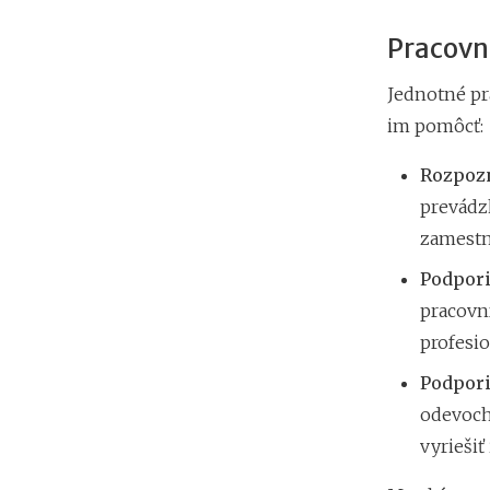
Pracovné
Jednotné pr
im pomôcť:
Rozpozn
prevádzk
zamestn
Podpori
pracovn
profesio
Podpori
odevoch
vyriešiť