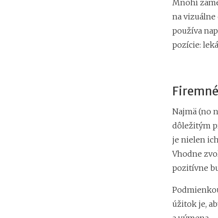
Mnohí zames
na vizuálne
používa nap
pozície: leká
Firemné 
Najmä (no n
dôležitým p
je nielen ic
Vhodne zvol
pozitívne b
Podmienkou,
úžitok je, a