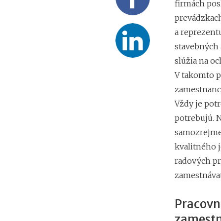
firmách pos
prevádzkach
a reprezent
stavebných 
slúžia na o
V takomto p
zamestnanco
Vždy je potr
potrebujú. 
samozrejme 
kvalitného 
radových p
zamestnávat
Pracovné
zamest