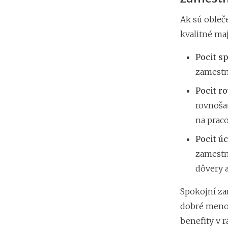
Ak sú obleč
kvalitné ma
Pocit s
zamestná
Pocit r
rovnoša
na praco
Pocit ú
zamestn
dôvery 
Spokojní zam
dobré meno 
benefity v r