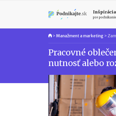
Inšpirácia
pre podnikani
>
Manažment a marketing
>
Zam
Pracovné obleče
nutnosť alebo r