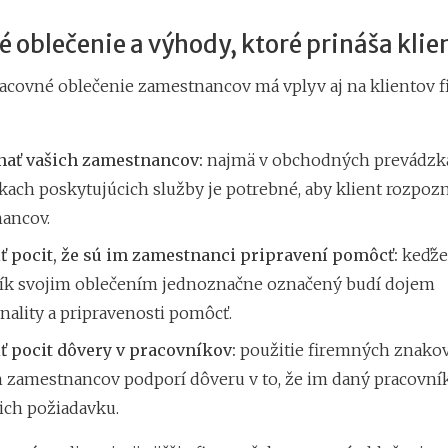
 oblečenie a výhody, ktoré prináša kli
acovné oblečenie zamestnancov má vplyv aj na klientov 
ať vašich zamestnancov:
najmä v obchodných prevádzka
ach poskytujúcich služby je potrebné, aby klient rozpozn
ancov.
ť pocit, že sú im zamestnanci pripravení pomôcť:
keďže
ík svojim oblečením jednoznačne označený budí dojem
nality a pripravenosti pomôcť.
ť pocit dôvery v pracovníkov:
použitie firemných znako
 zamestnancov podporí dôveru v to, že im daný pracovn
 ich požiadavku.