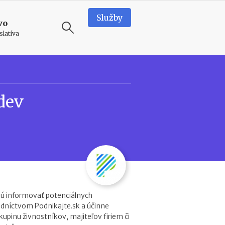
Služby
vo
slatíva
ODPORÚČAME
N
dev
o
v
é
p
o
d
m
i
e
n
ú informovať potenciálnych
k
edníctvom Podnikajte.sk a účinne
y
kupinu živnostníkov, majiteľov firiem či
p