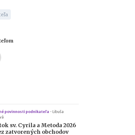
d
á
eľa
v
a
t
e
ľ
ateľom
o
v
é povinnosti podnikateľa
-
Libuša
vá
tok sv. Cyrila a Metoda 2026
ez zatvorených obchodov