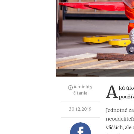
A
4 minúty
kú úlo
čítania
použí
30.12.2019
Jednotné za
neoddeliteľ
väčších, ale