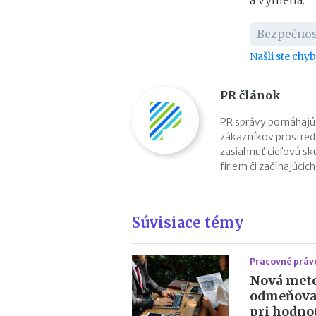
a výmena.
Bezpečnosť
Našli ste chy
PR článok
PR správy pomáhajú
zákazníkov prostred
zasiahnuť cieľovú sk
firiem či začínajúcic
Súvisiace témy
Pracovné práv
Nová met
odmeňovan
pri hodno