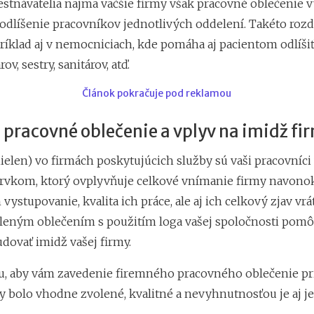
tnávatelia najmä väčšie firmy však pracovné oblečenie vy
 odlíšenie pracovníkov jednotlivých oddelení. Takéto rozd
ríklad aj v nemocniciach, kde pomáha aj pacientom odlíšiť
rov, sestry, sanitárov, atď.
Článok pokračuje pod reklamou
pracovné oblečenie a vplyv na imidž fi
ielen) vo firmách poskytujúcich služby sú vaši pracovníci
rvkom, ktorý ovplyvňuje celkové vnímanie firmy navonok
h vystupovanie, kvalita ich práce, ale aj ich celkový zjav vr
eným oblečením s použitím loga vašej spoločnosti pomô
udovať imidž vašej firmy.
 aby vám zavedenie firemného pracovného oblečenie pr
by bolo vhodne zvolené, kvalitné a nevyhnutnosťou je aj 