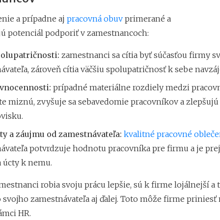
enie a prípadne aj
pracovná obuv
primerané a
jú potenciál podporiť v zamestnancoch:
polupatričnosti:
zamestnanci sa cítia byť súčasťou firmy s
vateľa, zároveň cítia väčšiu spolupatričnosť k sebe navzá
ovnocennosti:
prípadné materiálne rozdiely medzi pracov
te miznú, zvyšuje sa sebavedomie pracovníkov a zlepšujú 
visku.
cty a záujmu od zamestnávateľa:
kvalitné pracovné obleče
ávateľa potvrdzuje hodnotu pracovníka pre firmu a je pr
a úcty k nemu.
estnanci robia svoju prácu lepšie, sú k firme lojálnejší a t
svojho zamestnávateľa aj ďalej. Toto môže firme prinies
ámci HR.