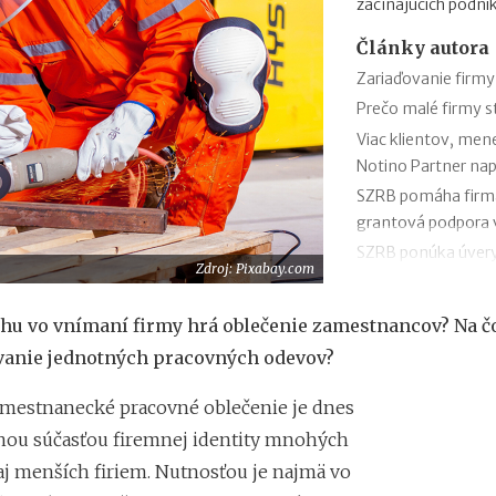
začínajúcich podni
Články autora
Zariaďovanie firmy
Prečo malé firmy 
Viac klientov, men
Notino Partner nap
SZRB pomáha firmám
grantová podpora
SZRB ponúka úvery,
Zdroj: Pixabay.com
investície
Časté chyby v účto
hu vo vnímaní firmy hrá oblečenie zamestnancov? Na čo
SaVzdelaj.sk
vanie jednotných pracovných odevov?
Revolúcia v doručov
pre balíky, poštu s
mestnanecké pracovné oblečenie je dnes
Efektívny rast v ro
nou súčasťou firemnej identity mnohých
Kaufland online tr
 aj menších firiem. Nutnosťou je najmä vo
Black Friday: Ako 