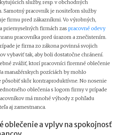
kytujúcich služby, resp. v obchodných
nákupnú horúčku n
. Samotný pracovník je nositeľom služby
Najsilnejšia predv
tržbám
uje firmu pred zákazníkmi. Vo výrobných,
a priemyselných firmách zas
pracovné odevy
chranu pracovníka pred úrazom a znečistením.
rípade je firma zo zákona povinná svojich
v vybaviť tak, aby boli dostatočne chránení.
ebné zvážiť, ktorí pracovníci firemné oblečenie
Na manažérskych pozíciách by mohlo
pôsobiť skôr kontraproduktívne. No nosenie
jednotného oblečenia s logom firmy v prípade
racovníkov má mnohé výhody z pohľadu
eľa aj zamestnanca.
 oblečenie a vplyv na spokojnosť
nancov