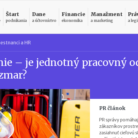
Štart
Dane
Financie
Manažment
Prá
e
podnikania
a účtovníctvo
ekonomika
a marketing
a legi
estnanci a HR
nie – je jednotný pracovný o
ozmar?
PR článok
PR správy pomáhaj
zákazníkov prostr
zasiahnuť cieľovú s