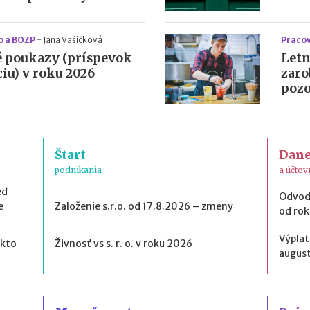
o a BOZP
-
Jana Vašičková
Pracov
 poukazy (príspevok
Letn
iu) v roku 2026
zaro
pozo
Štart
Dan
podnikania
a účtov
eď
Odvod
e
Založenie s.r.o. od 17.8.2026 – zmeny
od ro
Výplat
 kto
Živnosť vs s. r. o. v roku 2026
august