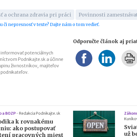
 a ochrana zdravia pri práci
Povinnosti zamestnávat
bu či nepresnosť v texte? Dajte nám o tom vedieť.
Odporučte článok aj pri
 informovať potenciálnych
níctvom Podnikajte.sk a účinne
upinu živnostníkov, majiteľov
h podnikateľov.
o a BOZP
-
Redakcia Podnikajte.sk
Zákonn
Kuníko
odika k rovnakému
Svia
iu: ako postupovať
už b
tení pracovných miest