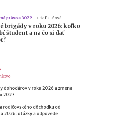
né právo a BOZP
-
Lucia Palušová
é brigády v roku 2026: koľko
bí študent a na čo si dať
r?
e
níctvo
y dohodárov v roku 2026 a zmena
ku 2027
a rodičovského dôchodku od
a 2026: otázky a odpovede