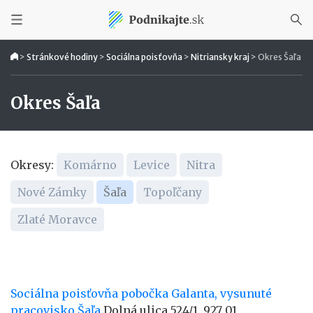
>
Stránkové hodiny
>
Sociálna poisťovňa
>
Nitriansky kraj
>
Okres Šaľa
Okres Šaľa
Okresy:
Komárno
Levice
Nitra
Nové Zámky
Šaľa
Topoľčany
Zlaté Moravce
Sociálna poisťovňa pobočka Galanta, vysunuté
pracovisko Šaľa
Dolná ulica 524/1, 927 01