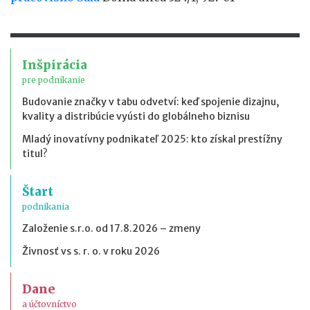
Inšpirácia
pre podnikanie
Budovanie značky v tabu odvetví: keď spojenie dizajnu,
kvality a distribúcie vyústi do globálneho biznisu
Mladý inovatívny podnikateľ 2025: kto získal prestížny
titul?
Štart
podnikania
Založenie s.r.o. od 17.8.2026 – zmeny
Živnosť vs s. r. o. v roku 2026
Dane
a účtovníctvo