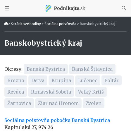
>
Stránkové hodiny
>
Sociálna poisťovňa
>
Banskobystrický kraj
Banskobystrický kraj
Okresy:
Banská Bystrica
Banská Štiavnica
Brezno
Detva
Krupina
Lučenec
Poltár
Revúca
Rimavská Sobota
Veľký Krtíš
Žarnovica
Žiar nad Hronom
Zvolen
Sociálna poisťovňa pobočka Banská Bystrica
Kapitulská 27, 974 26