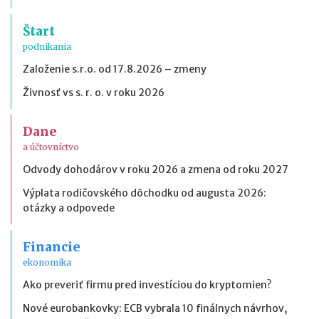
Štart
podnikania
Založenie s.r.o. od 17.8.2026 – zmeny
Živnosť vs s. r. o. v roku 2026
Dane
a účtovníctvo
Odvody dohodárov v roku 2026 a zmena od roku 2027
Výplata rodičovského dôchodku od augusta 2026:
otázky a odpovede
Financie
ekonomika
Ako preveriť firmu pred investíciou do kryptomien?
Nové eurobankovky: ECB vybrala 10 finálnych návrhov,