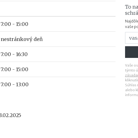
To na
schr
Najdôle
7:00 - 15:00
vaše p
nestránkový deň
7:00 - 16:30
Vaše os
7:00 - 15:00
týmto ú
zásada
kliknut
7:00 - 13:00
Súhlas
alebo k
inform
3.02.2025