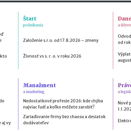
Štart
Dan
podnikania
a účtov
eď
Odvod
e
Založenie s.r.o. od 17.8.2026 – zmeny
od ro
Výplat
 kto
Živnosť vs s. r. o. v roku 2026
august
Manažment
Práv
a marketing
a legisl
 do
Nedostatkové profesie 2026: kde chýba
Nové 
najviac ľudí a koľko môžete zarobiť?
1.1.20
Zariaďovanie firmy bez chaosu a desiatok
Elektr
 aj vy
dodávateľov