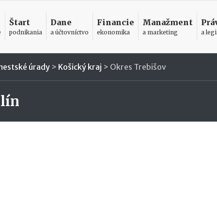
Štart
Dane
Financie
Manažment
Prá
e
podnikania
a účtovníctvo
ekonomika
a marketing
a legi
mestské úrady
>
Košický kraj
>
Okres Trebišov
lín