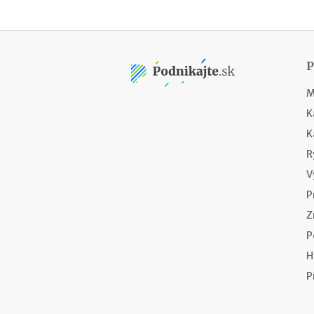
M
K
K
R
V
P
Z
P
H
P