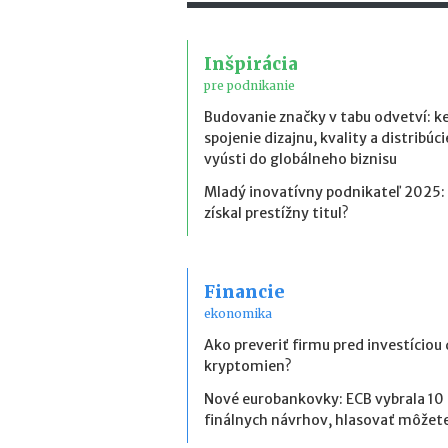
Inšpirácia
pre podnikanie
Budovanie značky v tabu odvetví: k
spojenie dizajnu, kvality a distribúci
vyústi do globálneho biznisu
Mladý inovatívny podnikateľ 2025:
získal prestížny titul?
Financie
ekonomika
Ako preveriť firmu pred investíciou
kryptomien?
Nové eurobankovky: ECB vybrala 10
finálnych návrhov, hlasovať môžete