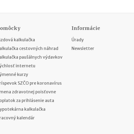
Pomôcky
Informácie
zdová kalkulačka
Úrady
alkulačka cestovných náhrad
Newsletter
alkulačka paušálnych výdavkov
ýchlosť internetu
ýmenné kurzy
ríspevok SZČO pre koronavírus
mena zdravotnej poisťovne
oplatok za prihlásenie auta
ypotekárna kalkulačka
racovný kalendár