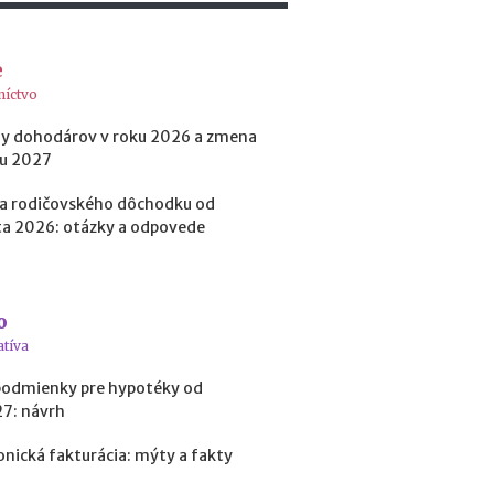
p
r
e
e
d
i
níctvo
n
v
y dohodárov v roku 2026 a zmena
e
ku 2027
s
t
a rodičovského dôchodku od
í
a 2026: otázky a odpovede
c
i
o
u
o
d
atíva
o
k
podmienky pre hypotéky od
r
27: návrh
y
p
onická fakturácia: mýty a fakty
t
o