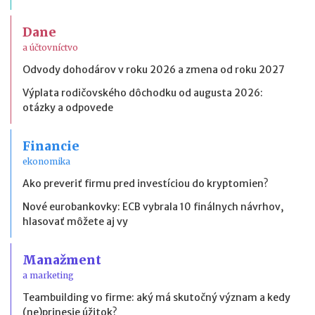
Dane
a účtovníctvo
Odvody dohodárov v roku 2026 a zmena od roku 2027
Výplata rodičovského dôchodku od augusta 2026:
otázky a odpovede
Financie
ekonomika
Ako preveriť firmu pred investíciou do kryptomien?
Nové eurobankovky: ECB vybrala 10 finálnych návrhov,
hlasovať môžete aj vy
Manažment
a marketing
Teambuilding vo firme: aký má skutočný význam a kedy
(ne)prinesie úžitok?