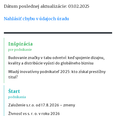
Dátum poslednej aktualizácie: 03.02.2025
Nahlásiť chybu v údajoch úradu
Inšpirácia
pre podnikanie
Budovanie značky v tabu odvetví: keď spojenie dizajnu,
kvality a distribúcie vyústi do globálneho biznisu
Mladý inovatívny podnikateľ 2025: kto získal prestížny
titul?
Štart
podnikania
Založenie s.r.o. od 17.8.2026 – zmeny
Živnosť vs s. r. o. v roku 2026