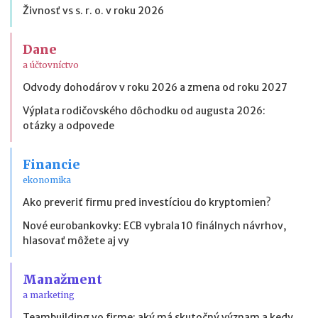
Živnosť vs s. r. o. v roku 2026
Dane
a účtovníctvo
Odvody dohodárov v roku 2026 a zmena od roku 2027
Výplata rodičovského dôchodku od augusta 2026:
otázky a odpovede
Financie
ekonomika
Ako preveriť firmu pred investíciou do kryptomien?
Nové eurobankovky: ECB vybrala 10 finálnych návrhov,
hlasovať môžete aj vy
Manažment
a marketing
Teambuilding vo firme: aký má skutočný význam a kedy