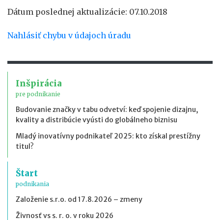
Dátum poslednej aktualizácie: 07.10.2018
Nahlásiť chybu v údajoch úradu
Inšpirácia
pre podnikanie
Budovanie značky v tabu odvetví: keď spojenie dizajnu,
kvality a distribúcie vyústi do globálneho biznisu
Mladý inovatívny podnikateľ 2025: kto získal prestížny
titul?
Štart
podnikania
Založenie s.r.o. od 17.8.2026 – zmeny
Živnosť vs s. r. o. v roku 2026