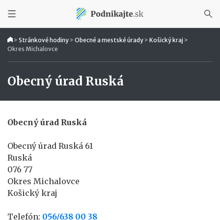
>
Stránkové hodiny
>
Obecné a mestské úrady
>
Košický kraj
>
Okres Michalovce
Obecný úrad Ruská
Obecný úrad Ruská
Obecný úrad Ruská 61
Ruská
076 77
Okres Michalovce
Košický kraj
Telefón:
056/638 00 38