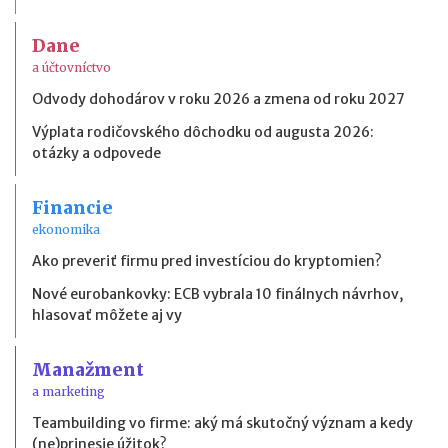
Dane
a účtovníctvo
Odvody dohodárov v roku 2026 a zmena od roku 2027
Výplata rodičovského dôchodku od augusta 2026:
otázky a odpovede
Financie
ekonomika
Ako preveriť firmu pred investíciou do kryptomien?
Nové eurobankovky: ECB vybrala 10 finálnych návrhov,
hlasovať môžete aj vy
Manažment
a marketing
Teambuilding vo firme: aký má skutočný význam a kedy
(ne)prinesie úžitok?