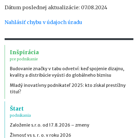
Dátum poslednej aktualizácie: 07.08.2024
Nahlásiť chybu v údajoch úradu
Inšpirácia
pre podnikanie
Budovanie značky v tabu odvetví: keď spojenie dizajnu,
kvality a distribúcie vyústi do globálneho biznisu
Mladý inovatívny podnikateľ 2025: kto získal prestížny
titul?
Štart
podnikania
Založenie s.r.o. od 17.8.2026 – zmeny
Živnosť vs s. r. o. v roku 2026