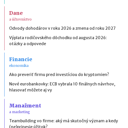
Dane
a účtovníctvo
Odvody dohodárov v roku 2026 a zmena od roku 2027
Výplata rodičovského dôchodku od augusta 2026:
otázky a odpovede
Financie
ekonomika
Ako preveriť firmu pred investíciou do kryptomien?
Nové eurobankovky: ECB vybrala 10 finálnych návrhov,
hlasovať môžete aj vy
Manažment
a marketing
Teambuilding vo firme: aký má skutočný význam a kedy
(ne)prinesie úžitok?