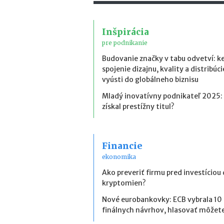
Inšpirácia
pre podnikanie
Budovanie značky v tabu odvetví: k
spojenie dizajnu, kvality a distribúci
vyústi do globálneho biznisu
Mladý inovatívny podnikateľ 2025:
získal prestížny titul?
Financie
ekonomika
Ako preveriť firmu pred investíciou
kryptomien?
Nové eurobankovky: ECB vybrala 10
finálnych návrhov, hlasovať môžete