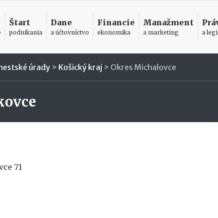
Štart
Dane
Financie
Manažment
Prá
e
podnikania
a účtovníctvo
ekonomika
a marketing
a legi
mestské úrady
>
Košický kraj
>
Okres Michalovce
kovce
vce 71