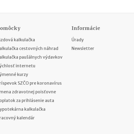
Pomôcky
Informácie
zdová kalkulačka
Úrady
alkulačka cestovných náhrad
Newsletter
alkulačka paušálnych výdavkov
ýchlosť internetu
ýmenné kurzy
ríspevok SZČO pre koronavírus
mena zdravotnej poisťovne
oplatok za prihlásenie auta
ypotekárna kalkulačka
racovný kalendár