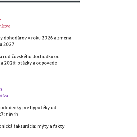
o
b
i
e
ť
níctvo
?
y dohodárov v roku 2026 a zmena
ku 2027
N
o
a rodičovského dôchodku od
v
a 2026: otázky a odpovede
é
p
o
d
o
m
atíva
i
e
podmienky pre hypotéky od
n
27: návrh
k
y
onická fakturácia: mýty a fakty
p
r