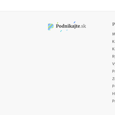
M
K
K
R
V
P
Z
P
H
P