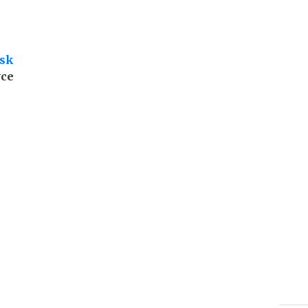
.sk
vce