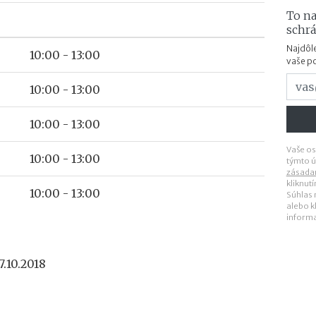
To na
schr
Najdôle
10:00 - 13:00
vaše p
10:00 - 13:00
10:00 - 13:00
Vaše os
10:00 - 13:00
týmto ú
zásada
kliknut
10:00 - 13:00
Súhlas
alebo k
inform
.10.2018