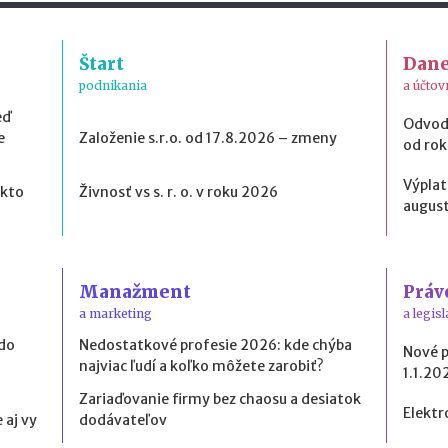
Štart
Dan
podnikania
a účtov
eď
Odvod
e
Založenie s.r.o. od 17.8.2026 – zmeny
od ro
Výplat
 kto
Živnosť vs s. r. o. v roku 2026
august
Manažment
Práv
a marketing
a legisl
 do
Nedostatkové profesie 2026: kde chýba
Nové 
najviac ľudí a koľko môžete zarobiť?
1.1.20
Zariaďovanie firmy bez chaosu a desiatok
Elektr
 aj vy
dodávateľov