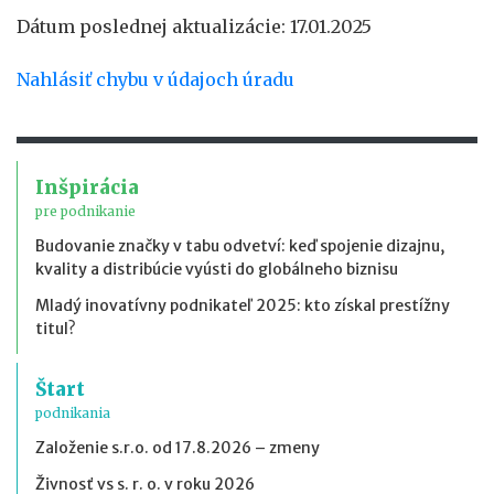
Dátum poslednej aktualizácie: 17.01.2025
Nahlásiť chybu v údajoch úradu
Inšpirácia
pre podnikanie
Budovanie značky v tabu odvetví: keď spojenie dizajnu,
kvality a distribúcie vyústi do globálneho biznisu
Mladý inovatívny podnikateľ 2025: kto získal prestížny
titul?
Štart
podnikania
Založenie s.r.o. od 17.8.2026 – zmeny
Živnosť vs s. r. o. v roku 2026