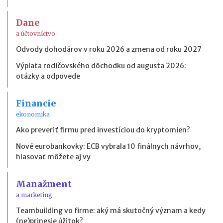
Dane
a účtovníctvo
Odvody dohodárov v roku 2026 a zmena od roku 2027
Výplata rodičovského dôchodku od augusta 2026:
otázky a odpovede
Financie
ekonomika
Ako preveriť firmu pred investíciou do kryptomien?
Nové eurobankovky: ECB vybrala 10 finálnych návrhov,
hlasovať môžete aj vy
Manažment
a marketing
Teambuilding vo firme: aký má skutočný význam a kedy
(ne)prinesie úžitok?