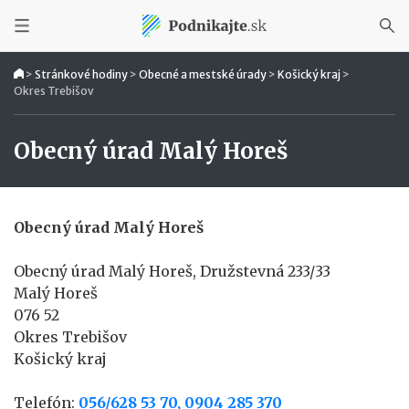
>
Stránkové hodiny
>
Obecné a mestské úrady
>
Košický kraj
>
Okres Trebišov
Obecný úrad Malý Horeš
Obecný úrad Malý Horeš
Obecný úrad Malý Horeš, Družstevná 233/33
Malý Horeš
076 52
Okres Trebišov
Košický kraj
Telefón:
056/628 53 70, 0904 285 370