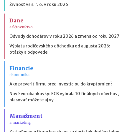
Živnosť vs s. r. o. v roku 2026
Dane
a účtovníctvo
Odvody dohodárov v roku 2026 a zmena od roku 2027
Výplata rodičovského dôchodku od augusta 2026:
otázky a odpovede
Financie
ekonomika
Ako preveriť firmu pred investíciou do kryptomien?
Nové eurobankovky: ECB vybrala 10 finálnych návrhov,
hlasovať môžete aj vy
Manažment
a marketing
Zariaďovanie firmy bez chaosu a desiatok dodávateľov