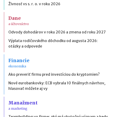
Živnosť vs s. r. o. v roku 2026
Dane
a účtovníctvo
Odvody dohodárov v roku 2026 a zmena od roku 2027
Výplata rodičovského dôchodku od augusta 2026:
otázky a odpovede
Financie
ekonomika
Ako preveriť firmu pred investíciou do kryptomien?
Nové eurobankovky: ECB vybrala 10 finálnych návrhov,
hlasovať môžete aj vy
Manažment
a marketing
Teambuilding vo firme: aký má skutočný význam a kedy