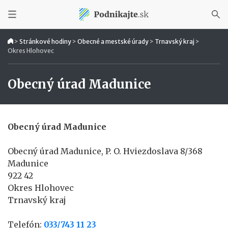
>
Stránkové hodiny
>
Obecné a mestské úrady
>
Trnavský kraj
>
Okres Hlohovec
Obecný úrad Madunice
Obecný úrad Madunice
Obecný úrad Madunice, P. O. Hviezdoslava 8/368
Madunice
922 42
Okres Hlohovec
Trnavský kraj
Telefón:
033/743 11 23