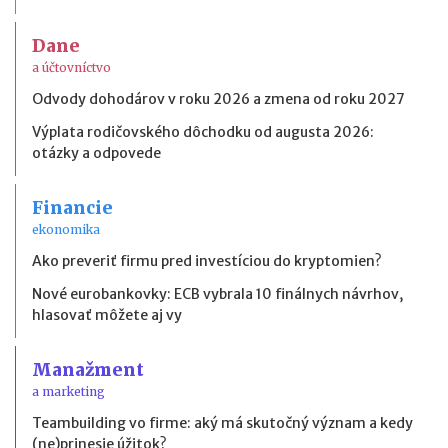
Dane
a účtovníctvo
Odvody dohodárov v roku 2026 a zmena od roku 2027
Výplata rodičovského dôchodku od augusta 2026:
otázky a odpovede
Financie
ekonomika
Ako preveriť firmu pred investíciou do kryptomien?
Nové eurobankovky: ECB vybrala 10 finálnych návrhov,
hlasovať môžete aj vy
Manažment
a marketing
Teambuilding vo firme: aký má skutočný význam a kedy
(ne)prinesie úžitok?