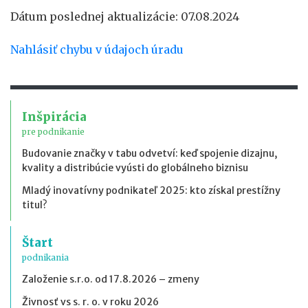
Dátum poslednej aktualizácie: 07.08.2024
Nahlásiť chybu v údajoch úradu
Inšpirácia
pre podnikanie
Budovanie značky v tabu odvetví: keď spojenie dizajnu,
kvality a distribúcie vyústi do globálneho biznisu
Mladý inovatívny podnikateľ 2025: kto získal prestížny
titul?
Štart
podnikania
Založenie s.r.o. od 17.8.2026 – zmeny
Živnosť vs s. r. o. v roku 2026