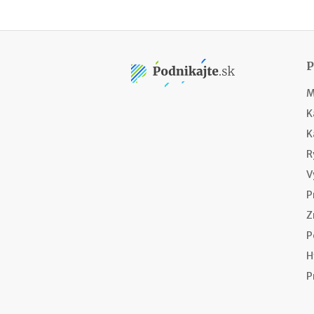
M
K
K
R
V
P
Z
P
H
P