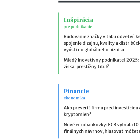
Inšpirácia
pre podnikanie
Budovanie značky v tabu odvetví: k
spojenie dizajnu, kvality a distribúci
vyústi do globálneho biznisu
Mladý inovatívny podnikateľ 2025:
získal prestížny titul?
Financie
ekonomika
Ako preveriť firmu pred investíciou
kryptomien?
Nové eurobankovky: ECB vybrala 10
finálnych návrhov, hlasovať môžete