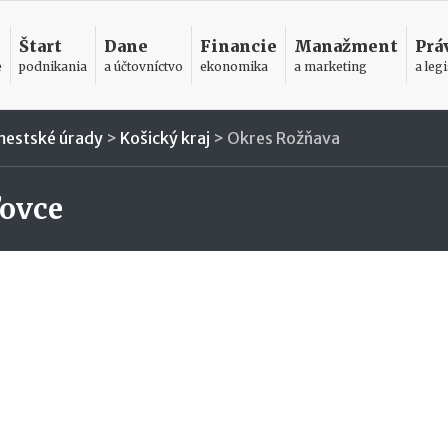
Štart
Dane
Financie
Manažment
Prá
e
podnikania
a účtovníctvo
ekonomika
a marketing
a legi
mestské úrady
>
Košický kraj
>
Okres Rožňava
ľovce