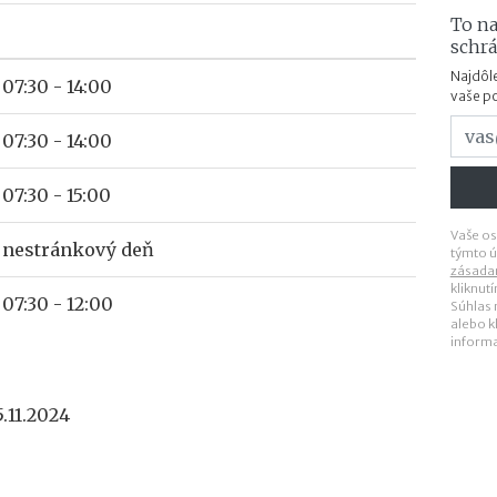
To na
schr
Najdôle
07:30 - 14:00
vaše p
07:30 - 14:00
07:30 - 15:00
Vaše os
nestránkový deň
týmto ú
zásada
kliknut
07:30 - 12:00
Súhlas
alebo k
inform
.11.2024