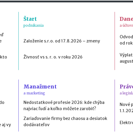
Štart
Dan
podnikania
a účtov
eď
Odvod
e
Založenie s.r.o. od 17.8.2026 – zmeny
od ro
Výplat
 kto
Živnosť vs s. r. o. v roku 2026
august
Manažment
Práv
a marketing
a legisl
 do
Nedostatkové profesie 2026: kde chýba
Nové 
najviac ľudí a koľko môžete zarobiť?
1.1.20
Zariaďovanie firmy bez chaosu a desiatok
Elektr
 aj vy
dodávateľov