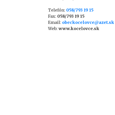
Telefón:
058/793 19 15
Fax:
058/793 19 15
Email:
obeckocelovce@azet.sk
Web:
www.kocelovce.sk