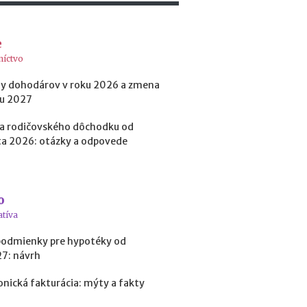
o
b
i
e
ť
níctvo
?
y dohodárov v roku 2026 a zmena
ku 2027
N
o
a rodičovského dôchodku od
v
a 2026: otázky a odpovede
é
p
o
d
o
m
atíva
i
e
podmienky pre hypotéky od
n
27: návrh
k
y
onická fakturácia: mýty a fakty
p
r