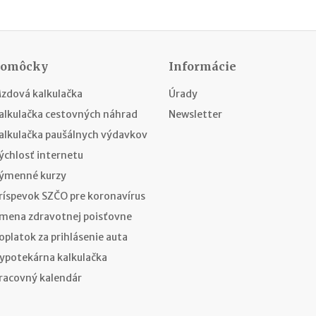
Pomôcky
Informácie
zdová kalkulačka
Úrady
alkulačka cestovných náhrad
Newsletter
alkulačka paušálnych výdavkov
ýchlosť internetu
ýmenné kurzy
ríspevok SZČO pre koronavírus
mena zdravotnej poisťovne
oplatok za prihlásenie auta
ypotekárna kalkulačka
racovný kalendár