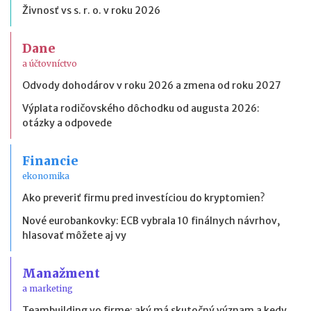
Živnosť vs s. r. o. v roku 2026
Dane
a účtovníctvo
Odvody dohodárov v roku 2026 a zmena od roku 2027
Výplata rodičovského dôchodku od augusta 2026:
otázky a odpovede
Financie
ekonomika
Ako preveriť firmu pred investíciou do kryptomien?
Nové eurobankovky: ECB vybrala 10 finálnych návrhov,
hlasovať môžete aj vy
Manažment
a marketing
Teambuilding vo firme: aký má skutočný význam a kedy