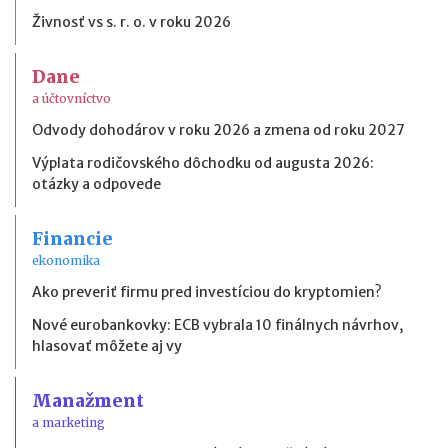
Živnosť vs s. r. o. v roku 2026
Dane
a účtovníctvo
Odvody dohodárov v roku 2026 a zmena od roku 2027
Výplata rodičovského dôchodku od augusta 2026:
otázky a odpovede
Financie
ekonomika
Ako preveriť firmu pred investíciou do kryptomien?
Nové eurobankovky: ECB vybrala 10 finálnych návrhov,
hlasovať môžete aj vy
Manažment
a marketing