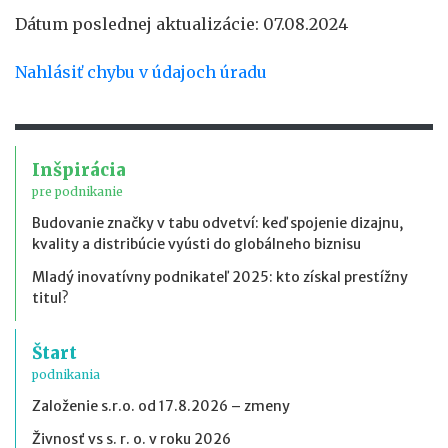
Dátum poslednej aktualizácie: 07.08.2024
Nahlásiť chybu v údajoch úradu
Inšpirácia
pre podnikanie
Budovanie značky v tabu odvetví: keď spojenie dizajnu,
kvality a distribúcie vyústi do globálneho biznisu
Mladý inovatívny podnikateľ 2025: kto získal prestížny
titul?
Štart
podnikania
Založenie s.r.o. od 17.8.2026 – zmeny
Živnosť vs s. r. o. v roku 2026