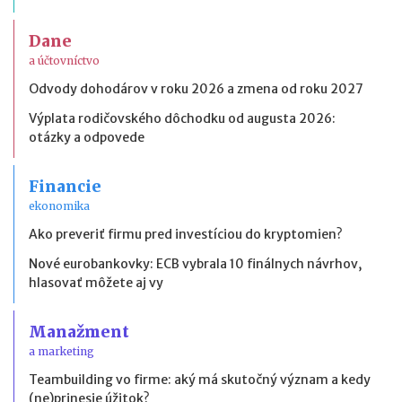
Dane
a účtovníctvo
Odvody dohodárov v roku 2026 a zmena od roku 2027
Výplata rodičovského dôchodku od augusta 2026:
otázky a odpovede
Financie
ekonomika
Ako preveriť firmu pred investíciou do kryptomien?
Nové eurobankovky: ECB vybrala 10 finálnych návrhov,
hlasovať môžete aj vy
Manažment
a marketing
Teambuilding vo firme: aký má skutočný význam a kedy
(ne)prinesie úžitok?