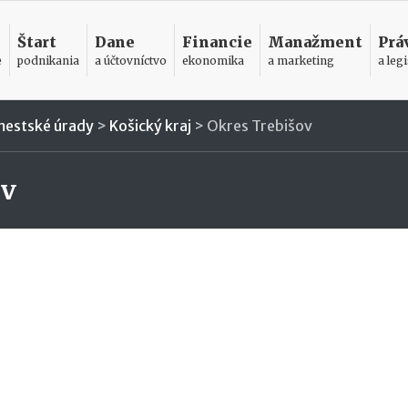
Štart
Dane
Financie
Manažment
Prá
e
podnikania
a účtovníctvo
ekonomika
a marketing
a legi
mestské úrady
>
Košický kraj
>
Okres Trebišov
ov