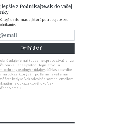
n
jlepšie z
Podnikajte.sk
do vašej
a
ánky
m
a
žitejšie informácie, ktoré potrebujete pre
k
odnikanie.
e
d
y
(
n
e
obné údaje (email) budeme spracovávať len za
)
čelom v súlade s platnou legislatívou a
p
mi ochrany osobných údajov
. Súhlas potvrdíte
ím na odkaz, ktorý vám pošleme na váš email.
r
 môžete kedykoľvek odvolať písomne, emailom
i
liknutím na odkaz z ktoréhokoľvek
n
ačného emailu.
e
s
i
e
ú
ž
i