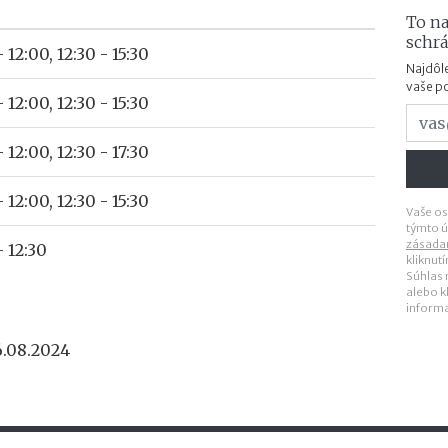
To na
schr
- 12:00, 12:30 - 15:30
Najdôle
vaše p
- 12:00, 12:30 - 15:30
- 12:00, 12:30 - 17:30
- 12:00, 12:30 - 15:30
Vaše os
týmto ú
zásada
- 12:30
kliknut
Súhlas
alebo k
inform
6.08.2024