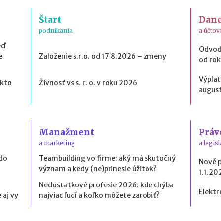
Štart
Dan
podnikania
a účtov
eď
Odvod
e
Založenie s.r.o. od 17.8.2026 – zmeny
od ro
Výplat
 kto
Živnosť vs s. r. o. v roku 2026
august
Manažment
Práv
a marketing
a legisl
 do
Teambuilding vo firme: aký má skutočný
Nové 
význam a kedy (ne)prinesie úžitok?
1.1.20
Nedostatkové profesie 2026: kde chýba
Elektr
 aj vy
najviac ľudí a koľko môžete zarobiť?