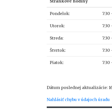
Stránkové hodiny
Pondelok:
7:30 
Utorok:
7:30 
Streda:
7:30 
Štvrtok:
7:30 
Piatok:
7:30 
Dátum poslednej aktualizácie: 1
Nahlásiť chybu v údajoch úradu