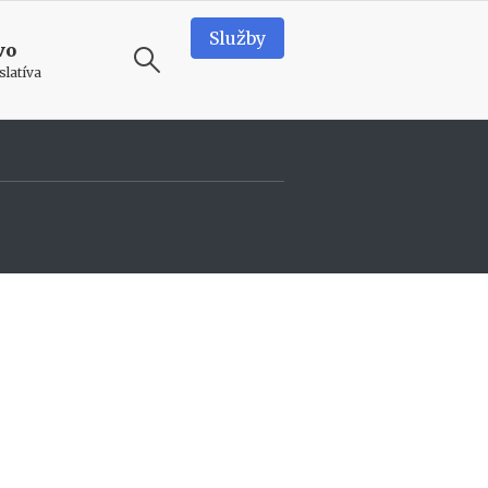
Služby
vo
slatíva
ODPORÚČAME
T
e
a
m
b
u
i
l
d
i
n
g
v
o