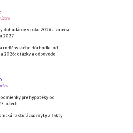
t
o
e
k
níctvo
?
y dohodárov v roku 2026 a zmena
ku 2027
N
a rodičovského dôchodku od
e
a 2026: otázky a odpovede
d
o
s
t
a
o
t
atíva
k
o
podmienky pre hypotéky od
v
27: návrh
é
p
onická fakturácia: mýty a fakty
r
o
f