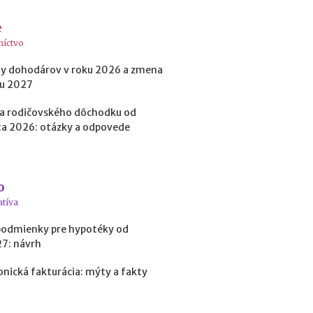
p
r
e
e
níctvo
d
i
y dohodárov v roku 2026 a zmena
n
ku 2027
v
e
a rodičovského dôchodku od
s
a 2026: otázky a odpovede
t
í
c
i
o
o
u
atíva
d
o
podmienky pre hypotéky od
k
27: návrh
r
y
onická fakturácia: mýty a fakty
p
t
o