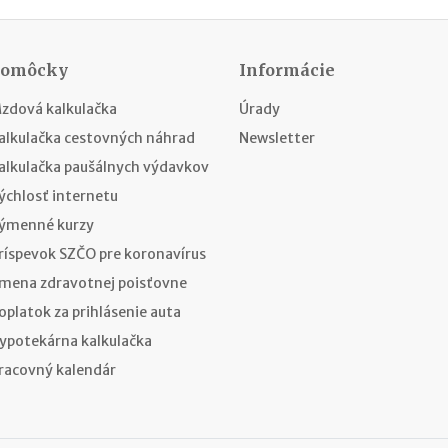
Pomôcky
Informácie
zdová kalkulačka
Úrady
alkulačka cestovných náhrad
Newsletter
alkulačka paušálnych výdavkov
ýchlosť internetu
ýmenné kurzy
ríspevok SZČO pre koronavírus
mena zdravotnej poisťovne
oplatok za prihlásenie auta
ypotekárna kalkulačka
racovný kalendár