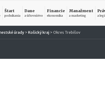
Štart
Dane
Financie
Manažment
Prá
e
podnikania
a účtovníctvo
ekonomika
a marketing
a legi
mestské úrady
>
Košický kraj
>
Okres Trebišov
a