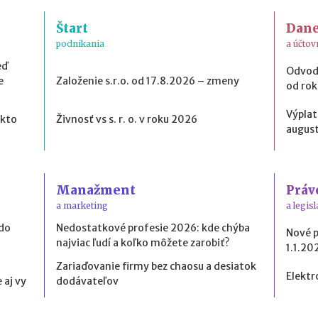
Štart
Dan
podnikania
a účtov
eď
Odvod
e
Založenie s.r.o. od 17.8.2026 – zmeny
od ro
Výplat
 kto
Živnosť vs s. r. o. v roku 2026
august
Manažment
Práv
a marketing
a legisl
 do
Nedostatkové profesie 2026: kde chýba
Nové 
najviac ľudí a koľko môžete zarobiť?
1.1.20
Zariaďovanie firmy bez chaosu a desiatok
Elektr
 aj vy
dodávateľov