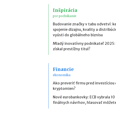
Inšpirácia
pre podnikanie
Budovanie značky v tabu odvetví: k
spojenie dizajnu, kvality a distribúci
vyústi do globálneho biznisu
Mladý inovatívny podnikateľ 2025:
získal prestížny titul?
Financie
ekonomika
Ako preveriť firmu pred investíciou
kryptomien?
Nové eurobankovky: ECB vybrala 10
finálnych návrhov, hlasovať môžete