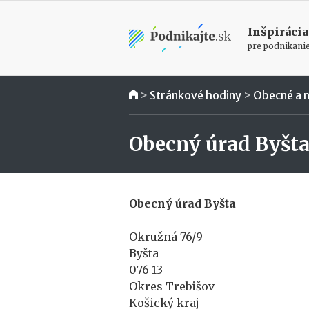
Inšpirácia
pre podnikani
>
Stránkové hodiny
>
Obecné a 
Obecný úrad Byšt
Obecný úrad Byšta
Okružná 76/9
Byšta
076 13
Okres Trebišov
Košický kraj