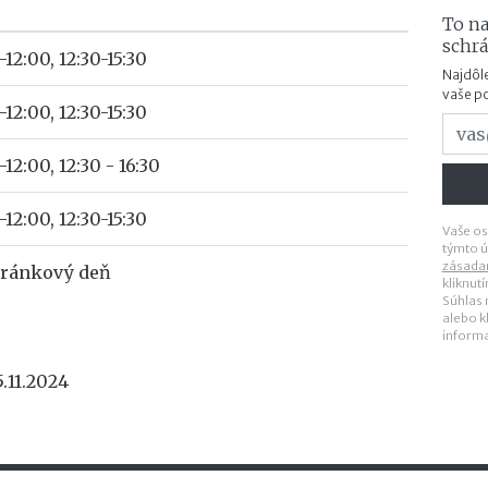
To na
schr
-12:00, 12:30-15:30
Najdôle
vaše p
-12:00, 12:30-15:30
-12:00, 12:30 - 16:30
-12:00, 12:30-15:30
Vaše os
týmto ú
zásada
tránkový deň
kliknut
Súhlas
alebo k
inform
.11.2024