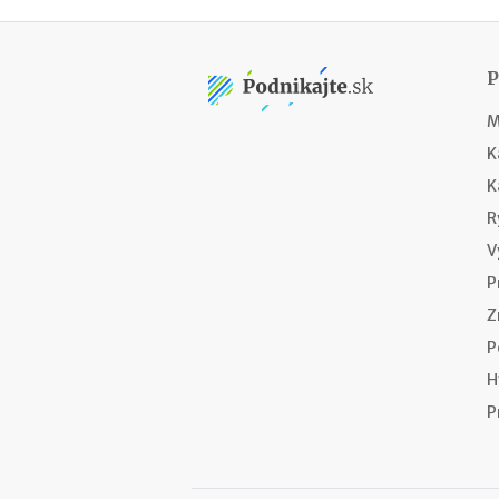
M
K
K
R
V
P
Z
P
H
P