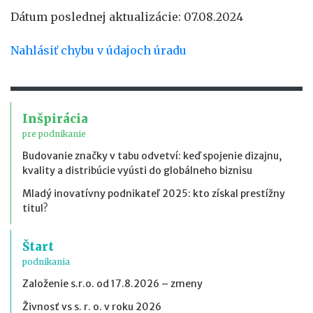
Dátum poslednej aktualizácie: 07.08.2024
Nahlásiť chybu v údajoch úradu
Inšpirácia
pre podnikanie
Budovanie značky v tabu odvetví: keď spojenie dizajnu,
kvality a distribúcie vyústi do globálneho biznisu
Mladý inovatívny podnikateľ 2025: kto získal prestížny
titul?
Štart
podnikania
Založenie s.r.o. od 17.8.2026 – zmeny
Živnosť vs s. r. o. v roku 2026