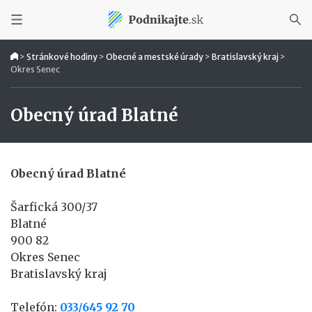
>
Stránkové hodiny
>
Obecné a mestské úrady
>
Bratislavský kraj
>
Okres Senec
Obecný úrad Blatné
Obecný úrad Blatné
Šarfická 300/37
Blatné
900 82
Okres Senec
Bratislavský kraj
Telefón:
033/645 92 70