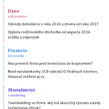
Dane
a účtovníctvo
Odvody dohodárov v roku 2026 a zmena od roku 2027
Výplata rodičovského dôchodku od augusta 2026:
otázky a odpovede
Financie
ekonomika
Ako preveriť firmu pred investíciou do kryptomien?
Nové eurobankovky: ECB vybrala 10 finálnych návrhov,
hlasovať môžete aj vy
Manažment
a marketing
Teambuilding vo firme: aký má skutočný význam a kedy
(ne)prinesie úžitok?