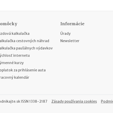
Pomôcky
Informácie
zdová kalkulačka
Úrady
alkulačka cestovných náhrad
Newsletter
alkulačka paušálnych výdavkov
ýchlosť internetu
ýmenné kurzy
oplatok za prihlásenie auta
racovný kalendár
odnikajte.sk
ISSN 1338-2187
Zásady používania cookies
Podmie