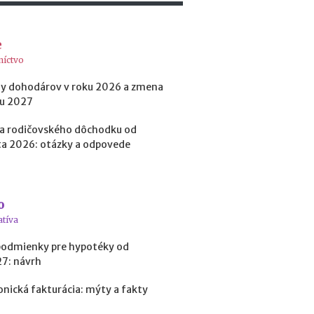
t
o
k
e
?
níctvo
y dohodárov v roku 2026 a zmena
N
ku 2027
e
d
a rodičovského dôchodku od
o
a 2026: otázky a odpovede
s
t
a
t
o
k
atíva
o
v
podmienky pre hypotéky od
é
27: návrh
p
r
onická fakturácia: mýty a fakty
o
f