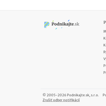
M
K
K
R
V
P
P
© 2005-2026 Podnikajte.sk, s.r.o.
P
Zrušiť odber notifikácií