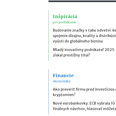
Inšpirácia
pre podnikanie
Budovanie značky v tabu odvetví: k
spojenie dizajnu, kvality a distribúci
vyústi do globálneho biznisu
Mladý inovatívny podnikateľ 2025:
získal prestížny titul?
Financie
ekonomika
Ako preveriť firmu pred investíciou
kryptomien?
Nové eurobankovky: ECB vybrala 10
finálnych návrhov, hlasovať môžete