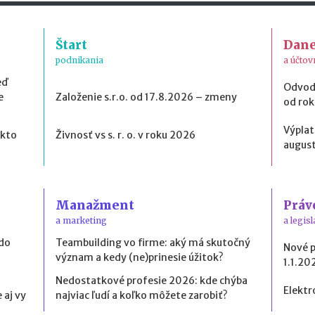
Štart
Dan
podnikania
a účtov
eď
Odvod
e
Založenie s.r.o. od 17.8.2026 – zmeny
od ro
Výplat
 kto
Živnosť vs s. r. o. v roku 2026
august
Manažment
Práv
a marketing
a legisl
 do
Teambuilding vo firme: aký má skutočný
Nové 
význam a kedy (ne)prinesie úžitok?
1.1.20
Nedostatkové profesie 2026: kde chýba
Elektr
 aj vy
najviac ľudí a koľko môžete zarobiť?