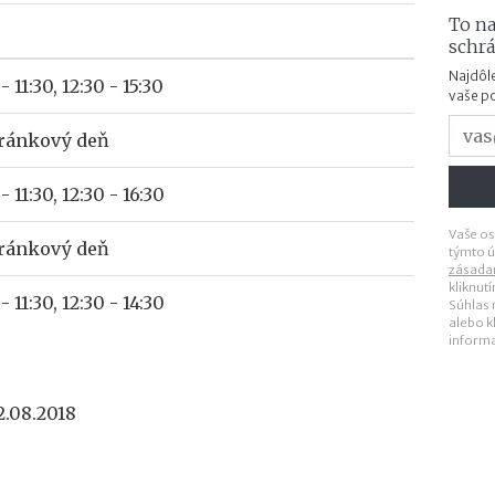
To na
schr
Najdôle
- 11:30, 12:30 - 15:30
vaše p
ránkový deň
- 11:30, 12:30 - 16:30
Vaše os
ránkový deň
týmto ú
zásada
kliknut
- 11:30, 12:30 - 14:30
Súhlas
alebo k
inform
2.08.2018