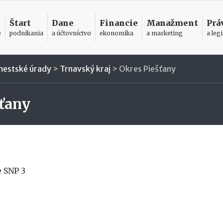
Štart
Dane
Financie
Manažment
Prá
e
podnikania
a účtovníctvo
ekonomika
a marketing
a legi
mestské úrady
>
Trnavský kraj
>
Okres Piešťany
ťany
e SNP 3