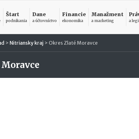
Štart
Dane
Financie
Manažment
Prá
e
podnikania
a účtovníctvo
ekonomika
a marketing
a legi
ad
>
Nitriansky kraj
>
Okres Zlaté Moravce
é Moravce