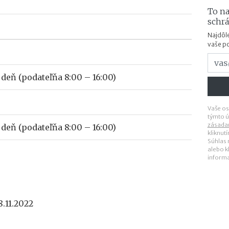
To na
schr
Najdôle
vaše p
deň (podateľňa 8:00 – 16:00)
Vaše os
týmto ú
zásada
deň (podateľňa 8:00 – 16:00)
kliknut
Súhlas
alebo k
inform
.11.2022