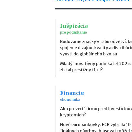
Inšpirácia
pre podnikanie
Budovanie značky v tabu odvetví: k
spojenie dizajnu, kvality a distribúci
vyústi do globálneho biznisu
Mladý inovatívny podnikateľ 2025:
získal prestížny titul?
Financie
ekonomika
Ako preveriť firmu pred investíciou
kryptomien?
Nové eurobankovky: ECB vybrala 10
finálnych návrhov, hlasovať môžete