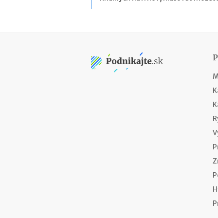
M
K
K
R
V
P
Z
P
H
P