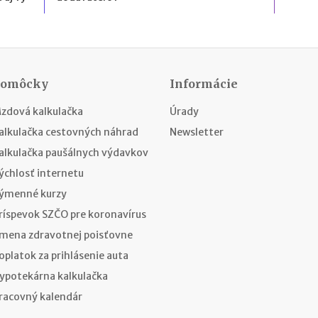
Pomôcky
Informácie
zdová kalkulačka
Úrady
alkulačka cestovných náhrad
Newsletter
alkulačka paušálnych výdavkov
ýchlosť internetu
ýmenné kurzy
ríspevok SZČO pre koronavírus
mena zdravotnej poisťovne
oplatok za prihlásenie auta
ypotekárna kalkulačka
racovný kalendár