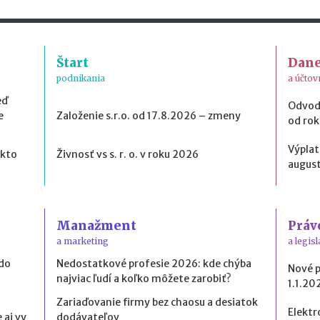
Štart
Dan
podnikania
a účtov
eď
Odvod
e
Založenie s.r.o. od 17.8.2026 – zmeny
od ro
Výplat
 kto
Živnosť vs s. r. o. v roku 2026
august
Manažment
Práv
a marketing
a legisl
 do
Nedostatkové profesie 2026: kde chýba
Nové 
najviac ľudí a koľko môžete zarobiť?
1.1.20
Zariaďovanie firmy bez chaosu a desiatok
Elektr
 aj vy
dodávateľov