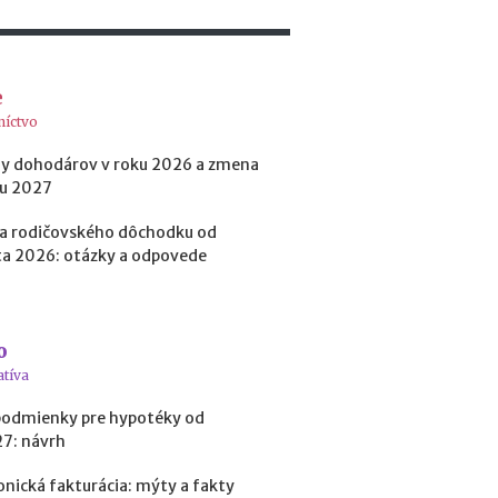
o
b
i
ť
e
?
níctvo
y dohodárov v roku 2026 a zmena
N
ku 2027
o
v
a rodičovského dôchodku od
é
a 2026: otázky a odpovede
p
o
d
m
o
i
atíva
e
n
podmienky pre hypotéky od
k
27: návrh
y
p
onická fakturácia: mýty a fakty
r