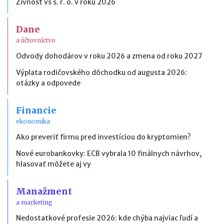
Živnosť vs s. r. o. v roku 2026
Dane
a účtovníctvo
Odvody dohodárov v roku 2026 a zmena od roku 2027
Výplata rodičovského dôchodku od augusta 2026:
otázky a odpovede
Financie
ekonomika
Ako preveriť firmu pred investíciou do kryptomien?
Nové eurobankovky: ECB vybrala 10 finálnych návrhov,
hlasovať môžete aj vy
Manažment
a marketing
Nedostatkové profesie 2026: kde chýba najviac ľudí a