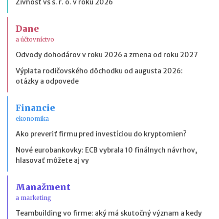
Živnosť vs s. r. o. v roku 2026
Dane
a účtovníctvo
Odvody dohodárov v roku 2026 a zmena od roku 2027
Výplata rodičovského dôchodku od augusta 2026:
otázky a odpovede
Financie
ekonomika
Ako preveriť firmu pred investíciou do kryptomien?
Nové eurobankovky: ECB vybrala 10 finálnych návrhov,
hlasovať môžete aj vy
Manažment
a marketing
Teambuilding vo firme: aký má skutočný význam a kedy