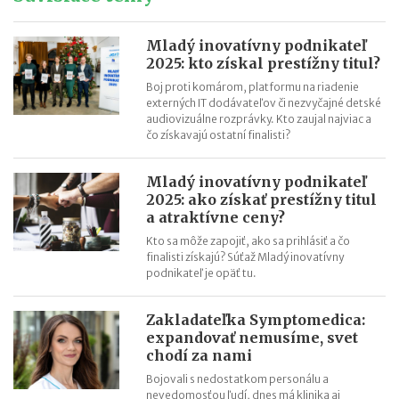
daní a cla
Nové pravidlá EÚ v leteckej doprave: zlepšenie práv pre
Mladý inovatívny podnikateľ
cestujúcich
2025: kto získal prestížny titul?
Riziká lacného „značkového“ tovaru: strata peňazí aj ohrozenie
Boj proti komárom, platformu na riadenie
zdravia
externých IT dodávateľov či nezvyčajné detské
audiovizuálne rozprávky. Kto zaujal najviac a
Nové pravidlá kontroly PZP od 1.8.2026
čo získavajú ostatní finalisti?
Nárok na daňový bonus či platenie poistného: pravidlá a
termíny po skončení školského roka
Mladý inovatívny podnikateľ
OČR cez letné prázdniny a zmena tlačiva v roku 2026
2025: ako získať prestížny titul
a atraktívne ceny?
Kto sa môže zapojiť, ako sa prihlásiť a čo
finalisti získajú? Súťaž Mladý inovatívny
podnikateľ je opäť tu.
Zakladateľka Symptomedica:
expandovať nemusíme, svet
chodí za nami
Bojovali s nedostatkom personálu a
nevedomosťou ľudí, dnes má klinika aj