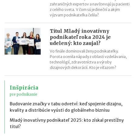
zahraničných expertov a navštevujú ju pacienti
z celého sveta. V čom sú jedineční a akým
výzvam podnikateľka čelila?
Titul Mladý inovatívny
podnikateľ roka 2024 je
udelený: kto zaujal?
Vo finále dominovali ženy podnikateľky.
Porota ocenila nápady z oblasti vzdelávania,
technológií, zdravotníctva a výroby
dizajnových dekorácií. Kto je víťazom?
Inšpirácia
pre podnikanie
Budovanie značky v tabu odvetví: keď spojenie dizajnu,
kvality a distribúcie vyústi do globálneho biznisu
Mladý inovatívny podnikateľ 2025: kto získal prestížny
titul?