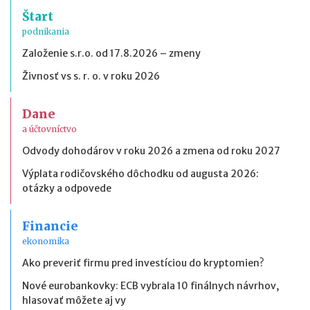
Štart
podnikania
Založenie s.r.o. od 17.8.2026 – zmeny
Živnosť vs s. r. o. v roku 2026
Dane
a účtovníctvo
Odvody dohodárov v roku 2026 a zmena od roku 2027
Výplata rodičovského dôchodku od augusta 2026:
otázky a odpovede
Financie
ekonomika
Ako preveriť firmu pred investíciou do kryptomien?
Nové eurobankovky: ECB vybrala 10 finálnych návrhov,
hlasovať môžete aj vy