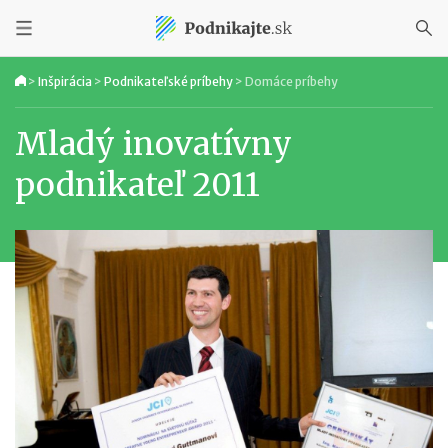
>
Inšpirácia
>
Podnikateľské príbehy
>
Domáce príbehy
Mladý inovatívny
podnikateľ 2011