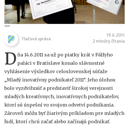
19.6.2011
Tlačová správa
2 minúty čítania
D
ňa 14.6.2011 sa už po piatky krát v Pálfyho
paláci v Bratislave konalo slávnostné
vyhlásenie výsledkov celoslovenskej súťaže
„Mladý inovatívny podnikateľ 2011“. Jeho úlohou
bolo vyzdvihnúť a predstaviť širokej verejnosti
mladých kreatívnych, inovatívnych podnikateľov,
ktorí sú úspešní vo svojom odvetví podnikania.
Zároveň môžu byť žiarivým príkladom pre mladých
ľudí, ktorí chcú začať alebo začínajú podnikať.