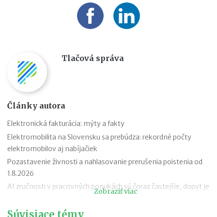
Tlačová správa
Články autora
Elektronická fakturácia: mýty a fakty
Elektromobilita na Slovensku sa prebúdza: rekordné počty
elektromobilov aj nabíjačiek
Pozastavenie živnosti a nahlasovanie prerušenia poistenia od
1.8.2026
AI zručnosti v pracovných ponukách sú čoraz častejšie, dopyt je
Zobraziť viac
aj mimo IT
Návrat z dovolenky mimo EÚ: čo si možno priniesť bez platenia
Súvisiace témy