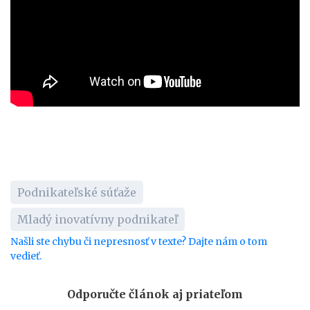
Podnikateľské súťaže
Mladý inovatívny podnikateľ
Našli ste chybu či nepresnosť v texte? Dajte nám o tom
vedieť.
Odporučte článok aj priateľom