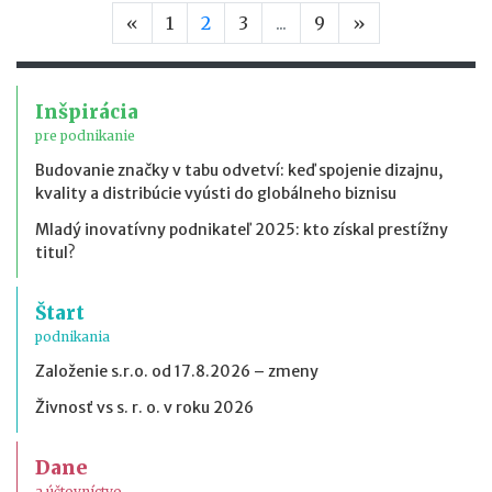
Predchádzajúca strana
Nasledujúca s
«
1
2
3
...
9
»
Inšpirácia
pre podnikanie
Budovanie značky v tabu odvetví: keď spojenie dizajnu,
kvality a distribúcie vyústi do globálneho biznisu
Mladý inovatívny podnikateľ 2025: kto získal prestížny
titul?
Štart
podnikania
Založenie s.r.o. od 17.8.2026 – zmeny
Živnosť vs s. r. o. v roku 2026
Dane
a účtovníctvo