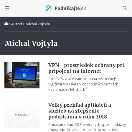
>
Autori
>
Michal Vojtyla
Michal Vojtyla
VPN - prostriedok ochrany pri
pripojení na internet
Čo je VPN a ako vám pomáha bezpečnejšie
využívať WIFI siete v obchodných centrách,
kaviarňach a letiskách?
Veľký prehľad aplikácií a
služieb na zlepšenie
podnikania v roku 2018
Prinášame vám 30+ overených tipov na služby
a nástroje, ktoré zlepšia vašu produktivitu,