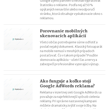
Google a jeho partneri si nechali vypracovať
štatistiku o reklame. Podľa nej až 50 %
opýtaných nenavštívi alebo neodporučí
stránku, ktorá obsahuje vyskakovacie okno s
reklamou.
Porovnanie mobilných
skenovacích aplikácií
Všetci občas potrebujeme súrne odfotiť a
poslať nejaký dokument. Klasický fotoaparát
na mobile nemusí v mnohých prípadoch
postačovať. Čo v takom prípade? Použite
skenovaciu aplikáciu - ušetrí čas a nervy a
zabezpečí profesionálne vyzerajúci výstup.
Ako funguje a koľko stojí
Google AdWords reklama?
Reklama v inzertnej sieti Google AdWords sa
považuje za najefektívnejší spôsob cielenia
reklamy. Pri správne nastavenej kampani
môžete dramaticky zvýšiť svoje tržby. Na