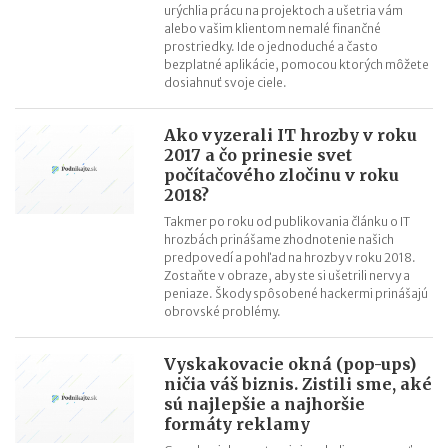
urýchlia prácu na projektoch a ušetria vám
alebo vašim klientom nemalé finančné
prostriedky. Ide o jednoduché a často
bezplatné aplikácie, pomocou ktorých môžete
dosiahnuť svoje ciele.
Ako vyzerali IT hrozby v roku
2017 a čo prinesie svet
počítačového zločinu v roku
2018?
Takmer po roku od publikovania článku o IT
hrozbách prinášame zhodnotenie našich
predpovedí a pohľad na hrozby v roku 2018.
Zostaňte v obraze, aby ste si ušetrili nervy a
peniaze. Škody spôsobené hackermi prinášajú
obrovské problémy.
Vyskakovacie okná (pop-ups)
ničia váš biznis. Zistili sme, aké
sú najlepšie a najhoršie
formáty reklamy