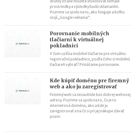
druhej strane môžete investovať nemalé
prostriedky a výsledky budú sklamaním.
Pozrime sa spolu na to, ako funguje a koľko
stojí „Google reklama“.
Porovnanie mobilných
tlačiarní k virtuálnej
pokladnici
V čom sa líšia mobilné tlačiarne pre virtuálnu
registračnú pokladnicu, podľa čoho si mobilnú
tlačiareň vybrať? Prinášame porovnanie.
Kde kúpiť doménu pre firemný
web a ako ju zaregistrovať
Firemný web sa nezaobíde bez dobrej webovej
adresy. Pozrime sa spolu na to, čo je to
internetová doména, ako a kde ju
zaregistrovať a na čo si pri jej nákupe dávať
pozor.