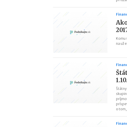
Finan
Ako
201
Komu s
na už 
Finan
Štá
1.1
Štátny
skupin
príjmo
príspe
o tom,
Finan