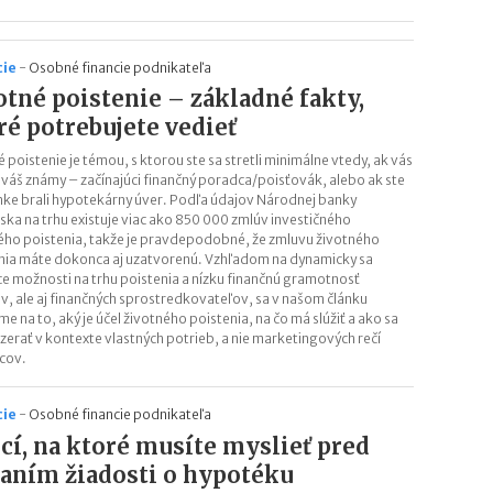
cie
-
Osobné financie podnikateľa
otné poistenie – základné fakty,
ré potrebujete vedieť
 poistenie je témou, s ktorou ste sa stretli minimálne vtedy, ak vás
l váš známy – začínajúci finančný poradca/poisťovák, alebo ak ste
anke brali hypotekárny úver. Podľa údajov Národnej banky
ska na trhu existuje viac ako 850 000 zmlúv investičného
ého poistenia, takže je pravdepodobné, že zmluvu životného
nia máte dokonca aj uzatvorenú. Vzhľadom na dynamicky sa
e možnosti na trhu poistenia a nízku finančnú gramotnosť
ov, ale aj finančných sprostredkovateľov, sa v našom článku
e na to, aký je účel životného poistenia, na čo má slúžiť a ako sa
zerať v kontexte vlastných potrieb, a nie marketingových rečí
cov.
cie
-
Osobné financie podnikateľa
ecí, na ktoré musíte myslieť pred
aním žiadosti o hypotéku