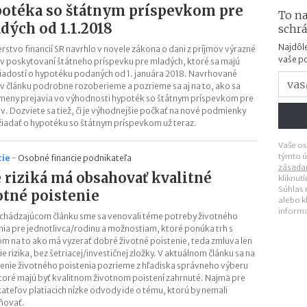
otéka so štátnym príspevkom pre
To na
dých od 1.1.2018
schr
Najdôle
erstvo financií SR navrhlo v novele zákona o dani z príjmov výrazné
vaše p
v poskytovaní štátneho príspevku pre mladých, ktoré sa majú
žiadostí o hypotéku podaných od 1. januára 2018. Navrhované
v článku podrobne rozoberieme a pozrieme sa aj na to, ako sa
zmeny prejavia vo výhodnosti hypoték so štátnym príspevkom pre
ov. Dozviete sa tiež, či je výhodnejšie počkať na nové podmienky
žiadať o hypotéku so štátnym príspevkom už teraz.
Vaše os
týmto ú
cie
-
Osobné financie podnikateľa
zásada
 riziká má obsahovať kvalitné
kliknut
Súhlas
otné poistenie
alebo k
inform
chádzajúcom článku sme sa venovali téme potreby životného
nia pre jednotlivca/rodinu a možnostiam, ktoré ponúka trh s
m na to ako má vyzerať dobré životné poistenie, teda zmluva len
ie rizika, bez šetriacej/investičnej zložky. V aktuálnom článku sa na
enie životného poistenia pozrieme z hľadiska správneho výberu
 ktoré majú byť kvalitnom životnom poistení zahrnuté. Najmä pre
ateľov platiacich nízke odvody ide o tému, ktorú by nemali
ňovať.