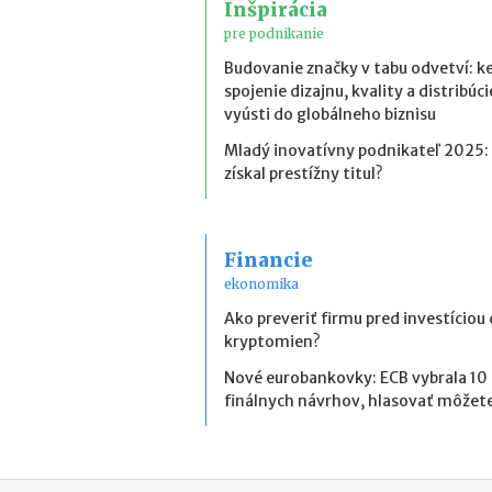
Inšpirácia
pre podnikanie
Budovanie značky v tabu odvetví: k
spojenie dizajnu, kvality a distribúci
vyústi do globálneho biznisu
Mladý inovatívny podnikateľ 2025:
získal prestížny titul?
Financie
ekonomika
Ako preveriť firmu pred investíciou
kryptomien?
Nové eurobankovky: ECB vybrala 10
finálnych návrhov, hlasovať môžete