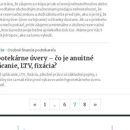
sa stáva, že záujemca o kúpu je tak očarený nehnuteľnosťou alebo
podľahne obchodným zručnostiam predajcu nehnuteľnosti, že
 rezervačnú zmluvu a zloží zálohu ešte pred tým, ako si je istý, že
kárny úver (úver na bývanie) od banky dostane. Ak sa v priebehu
u niečo pokazí, príde záujemca minimálne o zloženú rezervačnú
, ktorá predstavuje bežne aj niekoľko tisíc Eur. Máme pre Vás 5
ckých tipov, ako sa tomu vyhnúť.
cie
-
Osobné financie podnikateľa
otekárne úvery – čo je anuitné
ácanie, LTV, fixácia?
é splácanie, LTV, fixácia, záložné právo sú základné pojmy, s
i by ste sa mali ešte pred vybavovaním hypotekárneho úveru
iť.
Predchádzajúca strana
Nasledujúca s
«
1
...
6
7
8
»