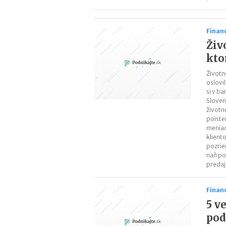
Finan
Živ
kto
Životné
oslovi
si v b
Sloven
životn
poiste
meniac
klient
pozriem
naň po
predaj
Finan
5 v
pod