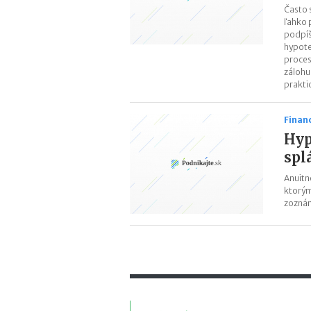
Často 
ľahko 
podpíše
hypote
proces
zálohu
prakti
Finan
Hyp
spl
Anuitn
ktorým
zoznám