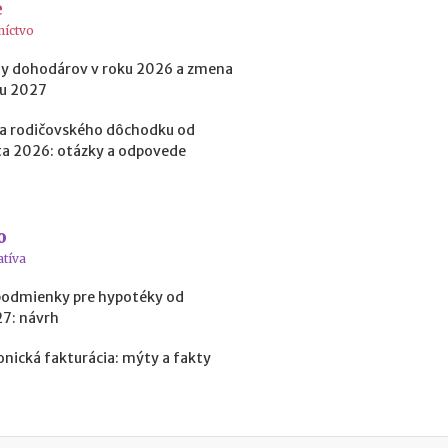
e
a
c
níctvo
ľ
u
y dohodárov v roku 2026 a zmena
d
ku 2027
í
a
a rodičovského dôchodku od
k
a 2026: otázky a odpovede
o
ľ
k
o
o
m
atíva
ô
ž
podmienky pre hypotéky od
e
27: návrh
t
e
onická fakturácia: mýty a fakty
z
a
r
o