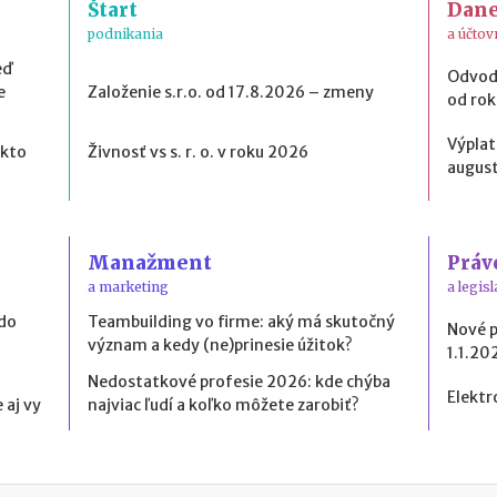
Štart
Dan
podnikania
a účtov
eď
Odvod
e
Založenie s.r.o. od 17.8.2026 – zmeny
od ro
Výplat
 kto
Živnosť vs s. r. o. v roku 2026
august
Manažment
Práv
a marketing
a legisl
 do
Teambuilding vo firme: aký má skutočný
Nové 
význam a kedy (ne)prinesie úžitok?
1.1.20
Nedostatkové profesie 2026: kde chýba
Elektr
 aj vy
najviac ľudí a koľko môžete zarobiť?