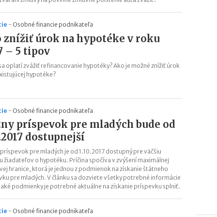
cie
-
Osobné financie podnikateľa
 znížiť úrok na hypotéke v roku
7 – 5 tipov
a oplatí zvážiť refinancovanie hypotéky? Ako je možné znížiť úrok
existujúcej hypotéke?
cie
-
Osobné financie podnikateľa
tny príspevok pre mladých bude od
0.2017 dostupnejší
 príspevok pre mladých je od 1.10.2017 dostupný pre väčšiu
u žiadateľov o hypotéku. Príčina spočíva v zvýšení maximálnej
vej hranice, ktorá je jednou z podmienok na získanie štátneho
vku pre mladých. V článku sa dozviete všetky potrebné informácie
 aké podmienky je potrebné aktuálne na získanie príspevku splniť.
cie
-
Osobné financie podnikateľa