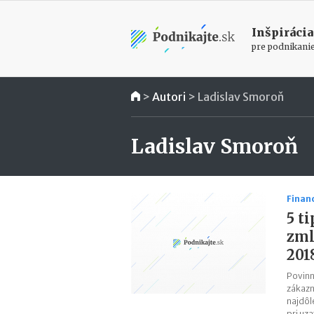
Inšpirácia
pre podnikani
>
Autori
>
Ladislav Smoroň
Ladislav Smoroň
Finan
5 t
zml
201
Povinn
zákazn
najdôl
pri uz