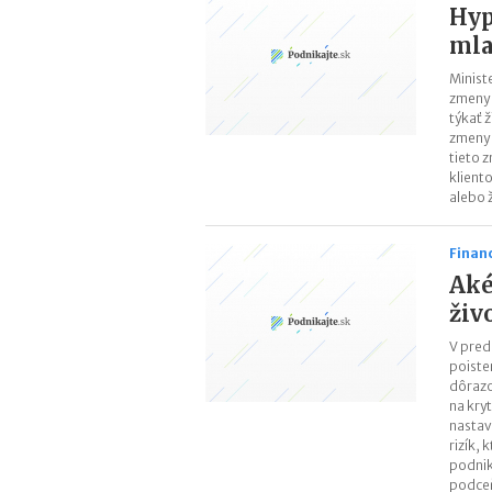
Hyp
mla
Minist
zmeny 
týkať 
zmeny 
tieto 
klient
alebo 
Finan
Aké
živ
V pred
poiste
dôrazo
na kryt
nastav
rizík,
podnik
podce