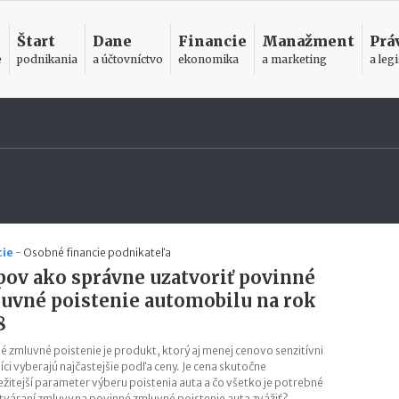
Štart
Dane
Financie
Manažment
Prá
e
podnikania
a účtovníctvo
ekonomika
a marketing
a legi
cie
-
Osobné financie podnikateľa
ipov ako správne uzatvoriť povinné
uvné poistenie automobilu na rok
8
é zmluvné poistenie je produkt, ktorý aj menej cenovo senzitívni
íci vyberajú najčastejšie podľa ceny. Je cena skutočne
ežitejší parameter výberu poistenia auta a čo všetko je potrebné
atváraní zmluvy na povinné zmluvné poistenie auta zvážiť?