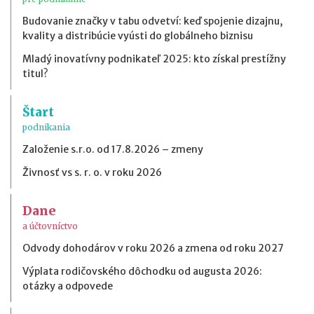
Budovanie značky v tabu odvetví: keď spojenie dizajnu,
kvality a distribúcie vyústi do globálneho biznisu
Mladý inovatívny podnikateľ 2025: kto získal prestížny
titul?
Štart
podnikania
Založenie s.r.o. od 17.8.2026 – zmeny
Živnosť vs s. r. o. v roku 2026
Dane
a účtovníctvo
Odvody dohodárov v roku 2026 a zmena od roku 2027
Výplata rodičovského dôchodku od augusta 2026:
otázky a odpovede