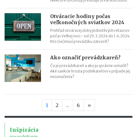
Niektoré obchody predlžujú otváraciu dobu.
Otváracie hodiny počas
veľkonočných sviatkov 2024
Prehľad otváracej doby jednotlivých reťazcov
počas Veľkej noci - od 29.3.2024 do 1.4.2024.
Kto (ne)musí prevádzku zatvoriť?
Ako označiť prevádzkareň?
Čo je prevádzkareň a ako ju správne označiť?
Aké sankcie hrozia podnikateľovi v prípade jej
neoznačenia?
Nasledujúca stran
1
2
...
6
»
Inšpirácia
pre podnikanie