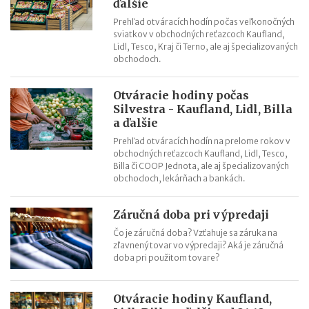
ďalšie
Prehľad otváracích hodín počas veľkonočných
sviatkov v obchodných reťazcoch Kaufland,
Lidl, Tesco, Kraj či Terno, ale aj špecializovaných
obchodoch.
Otváracie hodiny počas
Silvestra - Kaufland, Lidl, Billa
a ďalšie
Prehľad otváracích hodín na prelome rokov v
obchodných reťazcoch Kaufland, Lidl, Tesco,
Billa či COOP Jednota, ale aj špecializovaných
obchodoch, lekárňach a bankách.
Záručná doba pri výpredaji
Čo je záručná doba? Vzťahuje sa záruka na
zľavnený tovar vo výpredaji? Aká je záručná
doba pri použitom tovare?
Otváracie hodiny Kaufland,