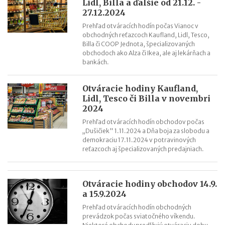
Lidl, Billa a ďalšie od 21.12. -
27.12.2024
Prehľad otváracích hodín počas Vianoc v
obchodných reťazcoch Kaufland, Lidl, Tesco,
Billa či COOP Jednota, špecializovaných
obchodoch ako Alza či Ikea, ale aj lekárňach a
bankách.
Otváracie hodiny Kaufland,
Lidl, Tesco či Billa v novembri
2024
Prehľad otváracích hodín obchodov počas
„Dušičiek" 1.11.2024 a Dňa boja za slobodu a
demokraciu 17.11.2024 v potravinových
reťazcoch aj špecializovaných predajniach.
Otváracie hodiny obchodov 14.9.
a 15.9.2024
Prehľad otváracích hodín obchodných
prevádzok počas sviatočného víkendu.