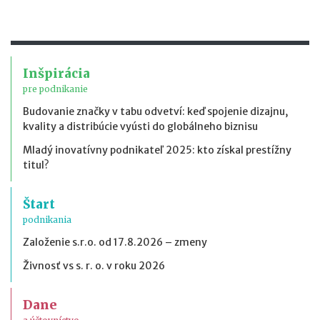
Inšpirácia
pre podnikanie
Budovanie značky v tabu odvetví: keď spojenie dizajnu,
kvality a distribúcie vyústi do globálneho biznisu
Mladý inovatívny podnikateľ 2025: kto získal prestížny
titul?
Štart
podnikania
Založenie s.r.o. od 17.8.2026 – zmeny
Živnosť vs s. r. o. v roku 2026
Dane