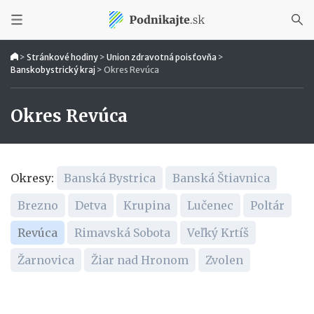
>
Stránkové hodiny
>
Union zdravotná poisťovňa
>
Banskobystrický kraj
>
Okres Revúca
Okres Revúca
Okresy:
Banská Bystrica
Banská Štiavnica
Brezno
Detva
Krupina
Lučenec
Poltár
Revúca
Rimavská Sobota
Veľký Krtíš
Žarnovica
Žiar nad Hronom
Zvolen