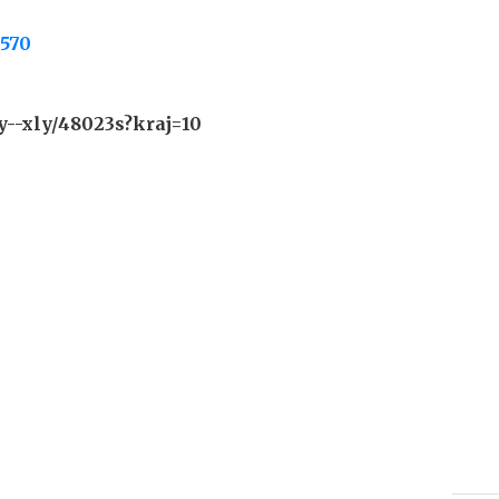
7570
--xly/48023s?kraj=10