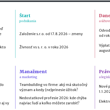
Štart
Dan
podnikania
a účtov
eď
Odvod
e
Založenie s.r.o. od 17.8.2026 – zmeny
od ro
Výplat
 kto
Živnosť vs s. r. o. v roku 2026
august
Manažment
Práv
a marketing
a legisl
 do
Teambuilding vo firme: aký má skutočný
Nové 
význam a kedy (ne)prinesie úžitok?
1.1.20
Nedostatkové profesie 2026: kde chýba
Elektr
 aj vy
najviac ľudí a koľko môžete zarobiť?