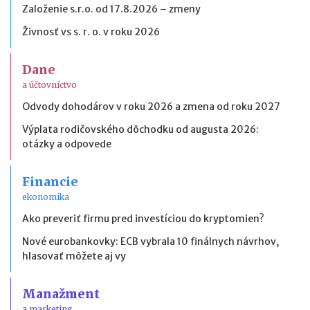
Založenie s.r.o. od 17.8.2026 – zmeny
Živnosť vs s. r. o. v roku 2026
Dane
a účtovníctvo
Odvody dohodárov v roku 2026 a zmena od roku 2027
Výplata rodičovského dôchodku od augusta 2026:
otázky a odpovede
Financie
ekonomika
Ako preveriť firmu pred investíciou do kryptomien?
Nové eurobankovky: ECB vybrala 10 finálnych návrhov,
hlasovať môžete aj vy
Manažment
a marketing