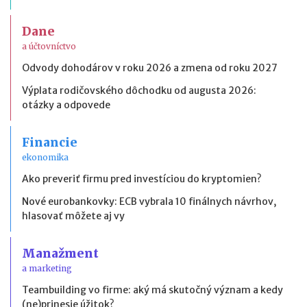
Dane
a účtovníctvo
Odvody dohodárov v roku 2026 a zmena od roku 2027
Výplata rodičovského dôchodku od augusta 2026:
otázky a odpovede
Financie
ekonomika
Ako preveriť firmu pred investíciou do kryptomien?
Nové eurobankovky: ECB vybrala 10 finálnych návrhov,
hlasovať môžete aj vy
Manažment
a marketing
Teambuilding vo firme: aký má skutočný význam a kedy
(ne)prinesie úžitok?