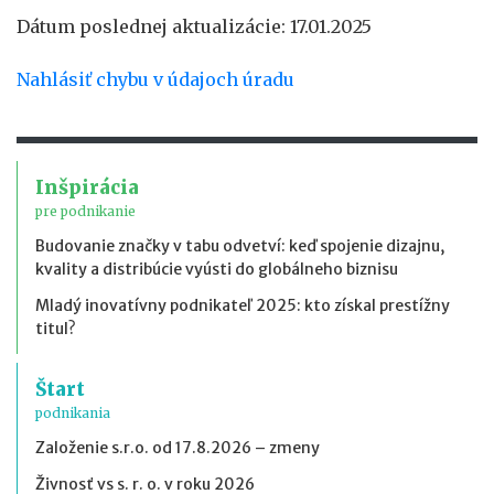
Dátum poslednej aktualizácie: 17.01.2025
Nahlásiť chybu v údajoch úradu
Inšpirácia
pre podnikanie
Budovanie značky v tabu odvetví: keď spojenie dizajnu,
kvality a distribúcie vyústi do globálneho biznisu
Mladý inovatívny podnikateľ 2025: kto získal prestížny
titul?
Štart
podnikania
Založenie s.r.o. od 17.8.2026 – zmeny
Živnosť vs s. r. o. v roku 2026