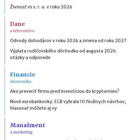
Živnosť vs s. r. o. v roku 2026
Dane
a účtovníctvo
Odvody dohodárov v roku 2026 a zmena od roku 2027
Výplata rodičovského dôchodku od augusta 2026:
otázky a odpovede
Financie
ekonomika
Ako preveriť firmu pred investíciou do kryptomien?
Nové eurobankovky: ECB vybrala 10 finálnych návrhov,
hlasovať môžete aj vy
Manažment
a marketing