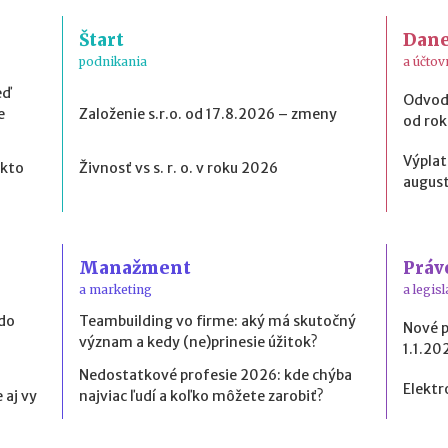
Štart
Dan
podnikania
a účtov
eď
Odvod
e
Založenie s.r.o. od 17.8.2026 – zmeny
od ro
Výplat
 kto
Živnosť vs s. r. o. v roku 2026
august
Manažment
Práv
a marketing
a legisl
 do
Teambuilding vo firme: aký má skutočný
Nové 
význam a kedy (ne)prinesie úžitok?
1.1.20
Nedostatkové profesie 2026: kde chýba
Elektr
 aj vy
najviac ľudí a koľko môžete zarobiť?