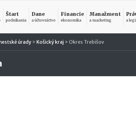
Štart
Dane
Financie
Manažment
Prá
e
podnikania
a účtovníctvo
ekonomika
a marketing
a legi
mestské úrady
>
Košický kraj
>
Okres Trebišov
a