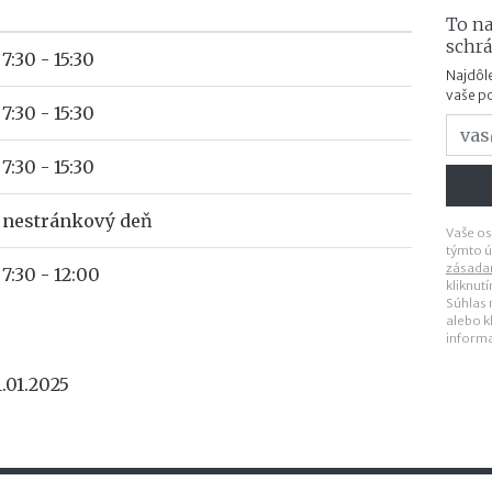
To na
schr
7:30 - 15:30
Najdôle
vaše p
7:30 - 15:30
7:30 - 15:30
nestránkový deň
Vaše os
týmto ú
zásada
7:30 - 12:00
kliknut
Súhlas
alebo k
inform
.01.2025