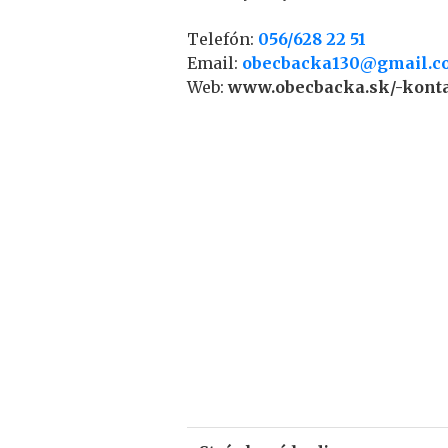
Telefón:
056/628 22 51
Email:
obecbacka130@gmail.c
Web:
www.obecbacka.sk/-kont