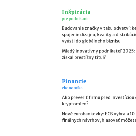
Inšpirácia
pre podnikanie
Budovanie značky v tabu odvetví: k
spojenie dizajnu, kvality a distribúci
vyústi do globálneho biznisu
Mladý inovatívny podnikateľ 2025:
získal prestížny titul?
Financie
ekonomika
Ako preveriť firmu pred investíciou
kryptomien?
Nové eurobankovky: ECB vybrala 10
finálnych návrhov, hlasovať môžete