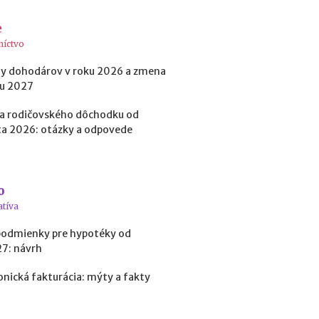
t
o
e
k
níctvo
?
y dohodárov v roku 2026 a zmena
ku 2027
N
a rodičovského dôchodku od
e
a 2026: otázky a odpovede
d
o
s
t
a
o
t
atíva
k
o
podmienky pre hypotéky od
v
27: návrh
é
p
onická fakturácia: mýty a fakty
r
o
f