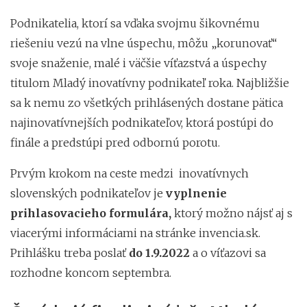
Podnikatelia, ktorí sa vďaka svojmu šikovnému
riešeniu vezú na vlne úspechu, môžu „korunovať“
svoje snaženie, malé i väčšie víťazstvá a úspechy
titulom Mladý inovatívny podnikateľ roka. Najbližšie
sa k nemu zo všetkých prihlásených dostane pätica
najinovatívnejších podnikateľov, ktorá postúpi do
finále a predstúpi pred odbornú porotu.
Prvým krokom na ceste medzi inovatívnych
slovenských podnikateľov je
vyplnenie
prihlasovacieho formulára,
ktorý možno nájsť aj s
viacerými informáciami na
stránke invencia.sk.
Prihlášku treba poslať
do 1.9.2022
a o víťazovi sa
rozhodne koncom septembra.