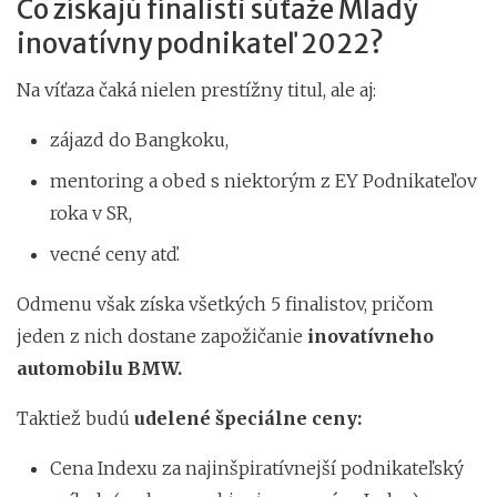
Čo získajú finalisti súťaže Mladý
inovatívny podnikateľ 2022?
Na víťaza čaká nielen prestížny titul, ale aj:
zájazd do Bangkoku,
mentoring a obed s niektorým z EY Podnikateľov
roka v SR,
vecné ceny atď.
Odmenu však získa všetkých 5 finalistov, pričom
jeden z nich dostane zapožičanie
inovatívneho
automobilu BMW.
Taktiež budú
udelené špeciálne ceny:
Cena Indexu za najinšpiratívnejší podnikateľský