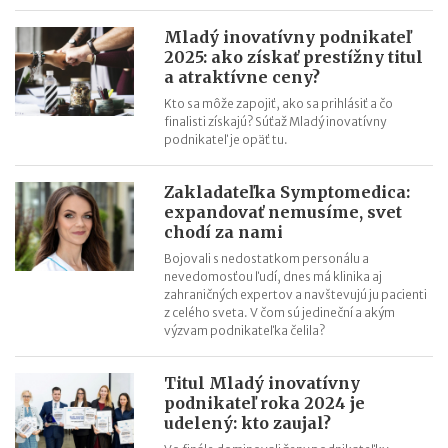
Nárok na daňový bonus či platenie poistného: pravidlá a
termíny po skončení školského roka
Mladý inovatívny podnikateľ
OČR cez letné prázdniny a zmena tlačiva v roku 2026
2025: ako získať prestížny titul
a atraktívne ceny?
Kto sa môže zapojiť, ako sa prihlásiť a čo
finalisti získajú? Súťaž Mladý inovatívny
podnikateľ je opäť tu.
Zakladateľka Symptomedica:
expandovať nemusíme, svet
chodí za nami
Bojovali s nedostatkom personálu a
nevedomosťou ľudí, dnes má klinika aj
zahraničných expertov a navštevujú ju pacienti
z celého sveta. V čom sú jedineční a akým
výzvam podnikateľka čelila?
Titul Mladý inovatívny
podnikateľ roka 2024 je
udelený: kto zaujal?