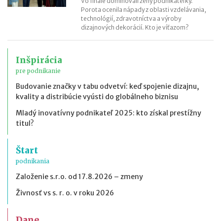
Vo finále dominovali ženy podnikateľky.
Porota ocenila nápady z oblasti vzdelávania,
technológií, zdravotníctva a výroby
dizajnových dekorácií. Kto je víťazom?
Inšpirácia
pre podnikanie
Budovanie značky v tabu odvetví: keď spojenie dizajnu,
kvality a distribúcie vyústi do globálneho biznisu
Mladý inovatívny podnikateľ 2025: kto získal prestížny
titul?
Štart
podnikania
Založenie s.r.o. od 17.8.2026 – zmeny
Živnosť vs s. r. o. v roku 2026
Dane