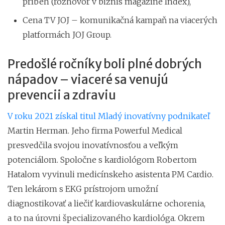
príbeh (rozhovor v biznis magazíne Index),
Cena TV JOJ – komunikačná kampaň na viacerých
platformách JOJ Group.
Predošlé ročníky boli plné dobrých
nápadov – viaceré sa venujú
prevencii a zdraviu
V roku 2021 získal titul Mladý inovatívny podnikateľ
Martin Herman. Jeho firma Powerful Medical
presvedčila svojou inovatívnosťou a veľkým
potenciálom. Spoločne s kardiológom Robertom
Hatalom vyvinuli medicínskeho asistenta PM Cardio.
Ten lekárom s EKG prístrojom umožní
diagnostikovať a liečiť kardiovaskulárne ochorenia,
a to na úrovni špecializovaného kardiológa. Okrem