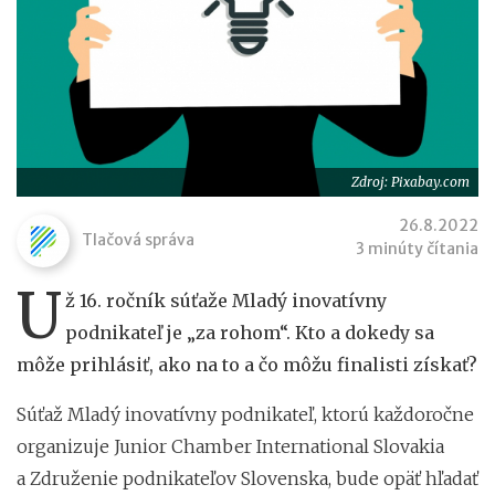
Zdroj: Pixabay.com
26.8.2022
Tlačová správa
3 minúty čítania
U
ž 16. ročník súťaže Mladý inovatívny
podnikateľ je „za rohom“. Kto a dokedy sa
môže prihlásiť, ako na to a čo môžu finalisti získať?
Súťaž Mladý inovatívny podnikateľ, ktorú každoročne
organizuje Junior Chamber International Slovakia
a Združenie podnikateľov Slovenska, bude opäť hľadať