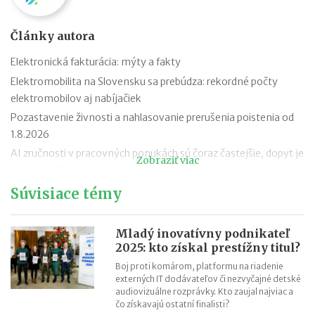
Články autora
Elektronická fakturácia: mýty a fakty
Elektromobilita na Slovensku sa prebúdza: rekordné počty
elektromobilov aj nabíjačiek
Pozastavenie živnosti a nahlasovanie prerušenia poistenia od
1.8.2026
AI zručnosti v pracovných ponukách sú čoraz častejšie, dopyt je
Zobraziť viac
aj mimo IT
Návrat z dovolenky mimo EÚ: čo si možno priniesť bez platenia
Súvisiace témy
daní a cla
Nové pravidlá EÚ v leteckej doprave: zlepšenie práv pre
Mladý inovatívny podnikateľ
cestujúcich
2025: kto získal prestížny titul?
Riziká lacného „značkového“ tovaru: strata peňazí aj ohrozenie
Boj proti komárom, platformu na riadenie
zdravia
externých IT dodávateľov či nezvyčajné detské
audiovizuálne rozprávky. Kto zaujal najviac a
Nové pravidlá kontroly PZP od 1.8.2026
čo získavajú ostatní finalisti?