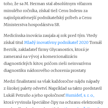
toho, že sa M. Herman stal absolútnym víťazom
minulého ročníka, získal tiež Cenu Indexu za
najinšpiratívnejší podnikateľský príbeh a Cenu
Ministerstva hospodárstva SR.
Medicínska inovácia zaujala aj rok pred tým. Vtedy
získal titul
Mladý inovatívny podnikateľ 2020
Tomáš
Bertók, zakladateľ firmy Glycanostics, ktorá je
zameraná na vývoj a komercionalizáciu
diagnostických kitov, pričom rieši neinvazívnu
diagnostiku nádorového ochorenia prostaty.
Medzi finalistami sa však každoročne nájdu nápady
z širokej palety odvetví. Napríklad sa takto predstavil
Lukáš Petruňo a jeho spoločnosť
Humidef, s. r. o.,
ktorá vyvinula špeciálne čipy na ochranu elektroniky