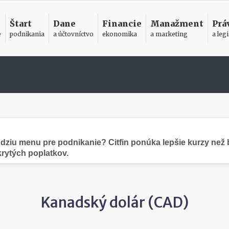
Štart
Dane
Financie
Manažment
Prá
e
podnikania
a účtovníctvo
ekonomika
a marketing
a legi
dziu menu pre podnikanie? Citfin ponúka lepšie kurzy než b
krytých poplatkov.
Kanadský dolár (CAD)