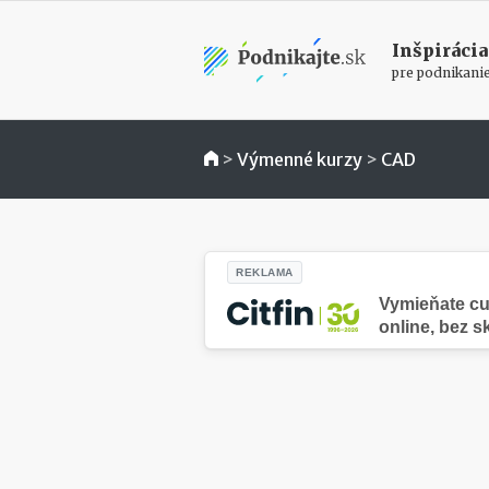
Inšpirácia
pre podnikani
>
Výmenné kurzy
>
CAD
REKLAMA
Vymieňate cu
online, bez s