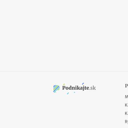
M
K
K
R