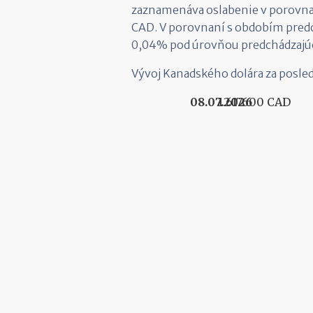
zaznamenáva oslabenie v porovnan
CAD. V porovnaní s obdobím predc
0,04% pod úrovňou predchádzajú
Vývoj Kanadského dolára za posle
08.07.2026
1.617600 CAD