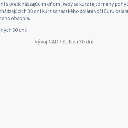
í s predchádzajúcim dňom, kedy sa kurz tejto meny pohyb
hádzajúcich 30 dní kurz kanadského dolára voči Euru osla
ceho obdobia.
dných 30 dní:
Vývoj CAD / EUR za 30 dní