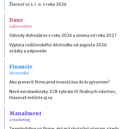
Živnosť vs s. r. o. v roku 2026
Dane
a účtovníctvo
Odvody dohodárov v roku 2026 a zmena od roku 2027
Výplata rodičovského dôchodku od augusta 2026:
otázky a odpovede
Financie
ekonomika
Ako preveriť firmu pred investíciou do kryptomien?
Nové eurobankovky: ECB vybrala 10 finálnych návrhov,
hlasovať môžete aj vy
Manažment
a marketing
Teambuilding vo firme: aký má skutočný význam a kedy