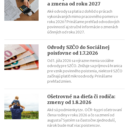
cestujúcich
a zmena od roku 2027
Riziká lacného „značkového“ tovaru: strata peňazí aj ohrozenie
Aké odvody sa platia z dohôd o prácach
zdravia
vykonávaných mimo pracovného pomeru v
roku 2026? Prinášame prehľad odvodových
Nové pravidlá kontroly PZP od 1.8.2026
povinností aj stručné informácie o zmenách
Nárok na daňový bonus či platenie poistného: pravidlá a
účinných od roku 2027.
termíny po skončení školského roka
OČR cez letné prázdniny a zmena tlačiva v roku 2026
Odvody SZČO do Sociálnej
poisťovne od 1.7.2026
Od 1. júla 2026 sa výrazne menia sociálne
odvody pre SZČO. Znižuje sa príjmová hranica
pre vznik povinného poistenia, niektoré SZČO
začínajú platiť mikroodvody. Prinášame
prehľad zmien.
Ošetrovné na dieťa či rodiča:
zmeny od 1.8.2026
Aké sú podmienky tzv. OČR-ky pri ošetrovaní
člena rodiny v roku 2026 a čo sa zmení od
augusta? Systém sa čiastočne zjednoduší,
nárok bude mať viac poistencov.