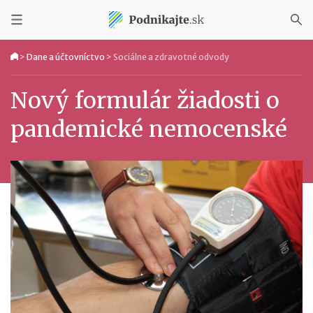
>
Dane a účtovníctvo
>
Sociálne a zdravotné odvody
Nový formulár žiadosti o
pandemické nemocenské