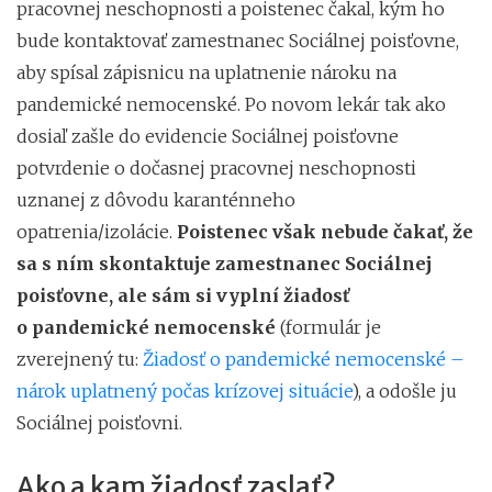
pracovnej neschopnosti a poistenec čakal, kým ho
bude kontaktovať zamestnanec Sociálnej poisťovne,
aby spísal zápisnicu na uplatnenie nároku na
pandemické nemocenské. Po novom lekár tak ako
dosiaľ zašle do evidencie Sociálnej poisťovne
potvrdenie o dočasnej pracovnej neschopnosti
uznanej z dôvodu karanténneho
opatrenia/izolácie.
Poistenec však nebude čakať, že
sa s ním skontaktuje zamestnanec Sociálnej
poisťovne, ale sám
si vyplní žiadosť
o pandemické nemocenské
(formulár je
zverejnený tu:
Žiadosť o pandemické nemocenské –
nárok uplatnený počas krízovej situácie
), a odošle ju
Sociálnej poisťovni.
Ako a kam žiadosť zaslať?