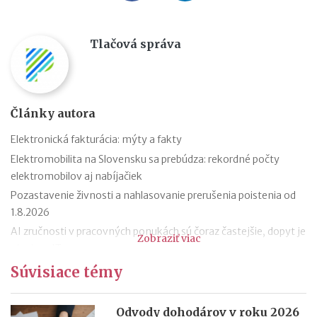
Tlačová správa
Články autora
Elektronická fakturácia: mýty a fakty
Elektromobilita na Slovensku sa prebúdza: rekordné počty
elektromobilov aj nabíjačiek
Pozastavenie živnosti a nahlasovanie prerušenia poistenia od
1.8.2026
AI zručnosti v pracovných ponukách sú čoraz častejšie, dopyt je
Zobraziť viac
aj mimo IT
Návrat z dovolenky mimo EÚ: čo si možno priniesť bez platenia
Súvisiace témy
daní a cla
Nové pravidlá EÚ v leteckej doprave: zlepšenie práv pre
Odvody dohodárov v roku 2026