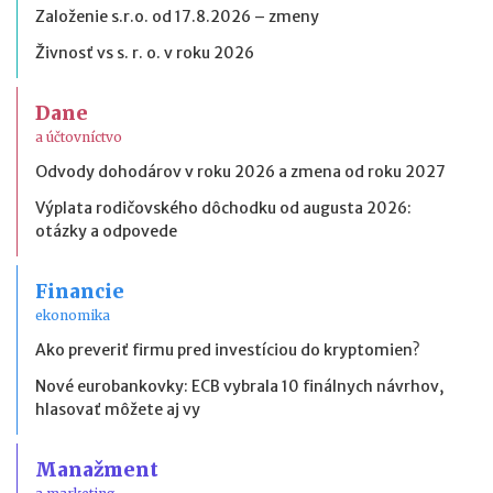
Založenie s.r.o. od 17.8.2026 – zmeny
Živnosť vs s. r. o. v roku 2026
Dane
a účtovníctvo
Odvody dohodárov v roku 2026 a zmena od roku 2027
Výplata rodičovského dôchodku od augusta 2026:
otázky a odpovede
Financie
ekonomika
Ako preveriť firmu pred investíciou do kryptomien?
Nové eurobankovky: ECB vybrala 10 finálnych návrhov,
hlasovať môžete aj vy
Manažment