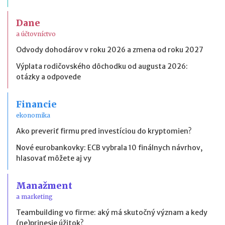
Dane
a účtovníctvo
Odvody dohodárov v roku 2026 a zmena od roku 2027
Výplata rodičovského dôchodku od augusta 2026:
otázky a odpovede
Financie
ekonomika
Ako preveriť firmu pred investíciou do kryptomien?
Nové eurobankovky: ECB vybrala 10 finálnych návrhov,
hlasovať môžete aj vy
Manažment
a marketing
Teambuilding vo firme: aký má skutočný význam a kedy
(ne)prinesie úžitok?