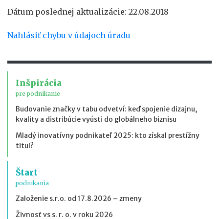
Dátum poslednej aktualizácie: 22.08.2018
Nahlásiť chybu v údajoch úradu
Inšpirácia
pre podnikanie
Budovanie značky v tabu odvetví: keď spojenie dizajnu,
kvality a distribúcie vyústi do globálneho biznisu
Mladý inovatívny podnikateľ 2025: kto získal prestížny
titul?
Štart
podnikania
Založenie s.r.o. od 17.8.2026 – zmeny
Živnosť vs s. r. o. v roku 2026