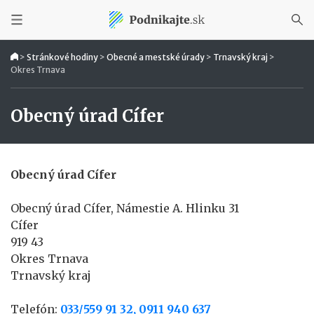
>
Stránkové hodiny
>
Obecné a mestské úrady
>
Trnavský kraj
>
Okres Trnava
Obecný úrad Cífer
Obecný úrad Cífer
Obecný úrad Cífer, Námestie A. Hlinku 31
Cífer
919 43
Okres Trnava
Trnavský kraj
Telefón:
033/559 91 32, 0911 940 637