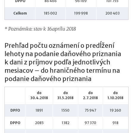
DPPO
86 466
96 169
101 755
Celkom
185 002
199 998
200 403
* Poznámka: stav k 16.aprílu 2018
Prehľad počtu oznámení o predĺžení
lehoty na podanie daňového priznania
k dani z príjmov podľa jednotlivých
mesiacov – do hraničného termínu na
podanie daňového priznania
do
do
do
do
30.4.2018
31.5.2018
2.7.2018
1.10.2018
DPFO
1891
1550
75 947
19 260
DPPO
2085
1382
97 370
918