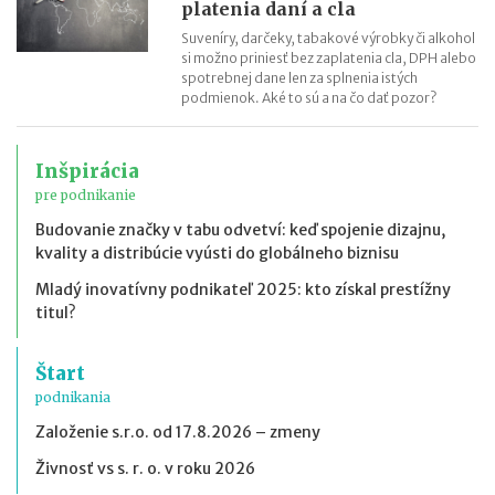
platenia daní a cla
Suveníry, darčeky, tabakové výrobky či alkohol
si možno priniesť bez zaplatenia cla, DPH alebo
spotrebnej dane len za splnenia istých
podmienok. Aké to sú a na čo dať pozor?
Inšpirácia
pre podnikanie
Budovanie značky v tabu odvetví: keď spojenie dizajnu,
kvality a distribúcie vyústi do globálneho biznisu
Mladý inovatívny podnikateľ 2025: kto získal prestížny
titul?
Štart
podnikania
Založenie s.r.o. od 17.8.2026 – zmeny
Živnosť vs s. r. o. v roku 2026