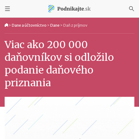
>
Dane a účtovníctvo
>
Dane
>
Daň z príjmov
Viac ako 200 000
daňovníkov si odložilo
podanie daňového
priznania