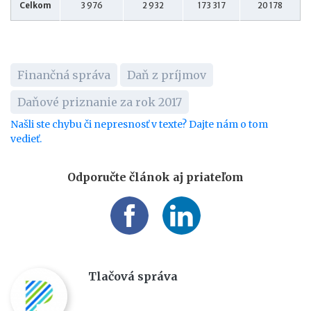
Celkom
3 976
2 932
173 317
20 178
Finančná správa
Daň z príjmov
Daňové priznanie za rok 2017
Našli ste chybu či nepresnosť v texte? Dajte nám o tom
vedieť.
Odporučte článok aj priateľom
Tlačová správa