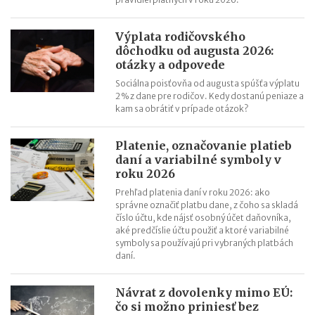
termíny po skončení školského roka
OČR cez letné prázdniny a zmena tlačiva v roku 2026
Výplata rodičovského
dôchodku od augusta 2026:
otázky a odpovede
Sociálna poisťovňa od augusta spúšťa výplatu
2 % z dane pre rodičov. Kedy dostanú peniaze a
kam sa obrátiť v prípade otázok?
Platenie, označovanie platieb
daní a variabilné symboly v
roku 2026
Prehľad platenia daní v roku 2026: ako
správne označiť platbu dane, z čoho sa skladá
číslo účtu, kde nájsť osobný účet daňovníka,
aké predčíslie účtu použiť a ktoré variabilné
symboly sa používajú pri vybraných platbách
daní.
Návrat z dovolenky mimo EÚ:
čo si možno priniesť bez