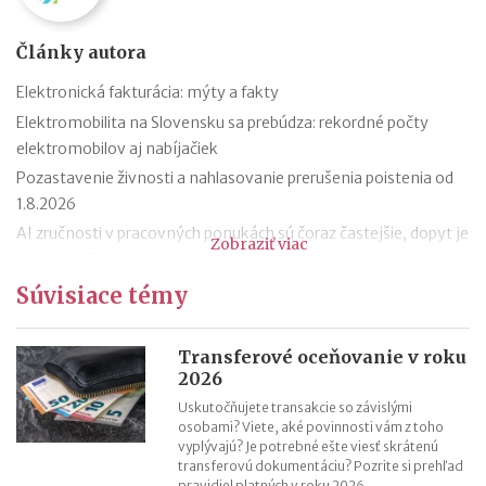
Články autora
Elektronická fakturácia: mýty a fakty
Elektromobilita na Slovensku sa prebúdza: rekordné počty
elektromobilov aj nabíjačiek
Pozastavenie živnosti a nahlasovanie prerušenia poistenia od
1.8.2026
AI zručnosti v pracovných ponukách sú čoraz častejšie, dopyt je
Zobraziť viac
aj mimo IT
Návrat z dovolenky mimo EÚ: čo si možno priniesť bez platenia
Súvisiace témy
daní a cla
Nové pravidlá EÚ v leteckej doprave: zlepšenie práv pre
Transferové oceňovanie v roku
cestujúcich
2026
Riziká lacného „značkového“ tovaru: strata peňazí aj ohrozenie
Uskutočňujete transakcie so závislými
zdravia
osobami? Viete, aké povinnosti vám z toho
vyplývajú? Je potrebné ešte viesť skrátenú
Nové pravidlá kontroly PZP od 1.8.2026
transferovú dokumentáciu? Pozrite si prehľad
Nárok na daňový bonus či platenie poistného: pravidlá a
pravidiel platných v roku 2026.