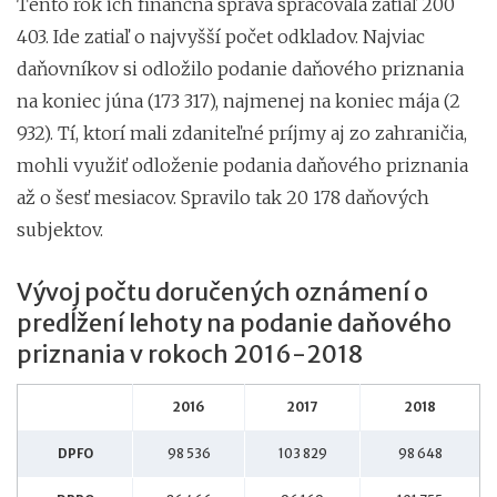
Tento rok ich finančná správa spracovala zatiaľ 200
403. Ide zatiaľ o najvyšší počet odkladov. Najviac
daňovníkov si odložilo podanie daňového priznania
na koniec júna (173 317), najmenej na koniec mája (2
932). Tí, ktorí mali zdaniteľné príjmy aj zo zahraničia,
mohli využiť odloženie podania daňového priznania
až o šesť mesiacov. Spravilo tak 20 178 daňových
subjektov.
Vývoj počtu doručených oznámení o
predĺžení lehoty na podanie daňového
priznania v rokoch 2016-2018
2016
2017
2018
DPFO
98 536
103 829
98 648