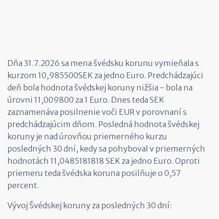
Dňa 31.7.2026 sa mena švédsku korunu vymieňala s
kurzom 10,985500SEK za jedno Euro. Predchádzajúci
deň bola hodnota švédskej koruny nižšia - bola na
úrovni 11,009800 za 1 Euro. Dnes teda SEK
zaznamenáva posilnenie voči EUR v porovnaní s
predchádzajúcim dňom. Posledná hodnota švédskej
koruny je nad úrovňou priemerného kurzu
posledných 30 dní, kedy sa pohyboval v priemerných
hodnotách 11,0485181818 SEK za jedno Euro. Oproti
priemeru teda švédska koruna posilňuje o 0,57
percent.
Vývoj Švédskej koruny za posledných 30 dní: