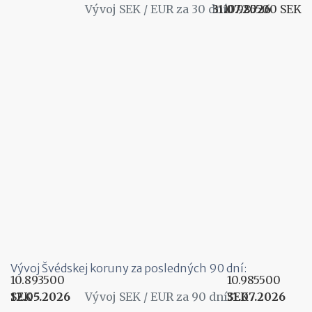
Vývoj SEK / EUR za 30 dní
31.07.2026
10.985500 SEK
Vývoj Švédskej koruny za posledných 90 dní:
10.893500
10.985500
12.05.2026
SEK
Vývoj SEK / EUR za 90 dní
31.07.2026
SEK